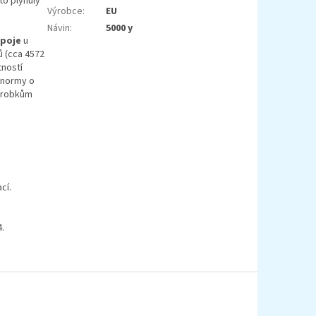
to plynulý
Výrobce
:
EU
Návin
:
5000 y
spoje
u
ů (cca 4572
tností
é normy o
ýrobkům
cí.
.