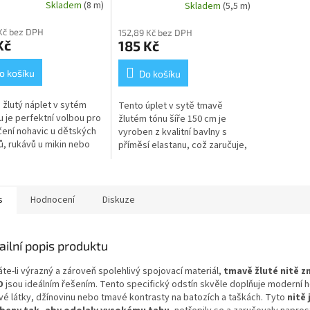
Skladem
(8 m)
Skladem
(5,5 m)
Kč bez DPH
152,89 Kč bez DPH
Kč
185 Kč
o košíku
Do košíku
žlutý náplet v sytém
Tento úplet v sytě tmavě
u je perfektní volbou pro
žlutém tónu šíře 150 cm je
ení nohavic u dětských
vyroben z kvalitní bavlny s
ů, rukávů u mikin nebo
příměsí elastanu, což zaručuje,
tí výrazných čepic, které
že hotové kousky skvěle drží
 i sychravý den. Tato...
svůj tvar a jsou velmi odolné
při...
s
Hodnocení
Diskuze
ailní popis produktu
te-li výrazný a zároveň spolehlivý spojovací materiál,
tmavě žluté nitě z
D
jsou ideálním řešením. Tento specifický odstín skvěle doplňuje moderní 
vé látky, džínovinu nebo tmavé kontrasty na batozích a taškách. Tyto
nitě 