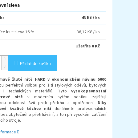
vní sleva
 ks
43 Kč
/ ks
íce ks = sleva 16 %
36,12 Kč
/ ks
Ušetříte
0 Kč
Přidat do košíku
mavě žluté nitě HARD v ekonomickém návinu 5000
ou perfektní volbou pro šití stylových oděvů, bytových
í i technických materiálů. Tyto
vysokopevnostní
erové nitě
v moderním sytém odstínu zajišťují
nou odolnost švů proti přetrhu a opotřebení.
Díky
ové kvalitě těchto nití
dosáhnete profesionálních
bez zbytečného přetrhávání, a to i při vysokém zatížení
cího stroje.
informace