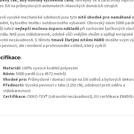
beny tak, aby odolaly vysokému tahu
, netřepily se a zaručovaly napros
es šití na průmyslových automatech i klasických domácích strojích.
 své vysoké mechanické odolnosti jsou tyto
nitě vhodné pro namáhané 
unění, bytového textilu i outdoorového vybavení. Obrovský návin 5000 yard
ů) nabízí
nejlepší možnou úsporu nákladů
při zachování špičkových vlas
iálu. Nitě jsou stálobarevné, odolné vůči vnějším vlivům a splňují evropsk
votní nezávadnosti. S těmito
tmavě žlutými nitěmi HARD
dodáte svým v
 pevnost, ale i moderní a profesionální vzhled, který vydrží.
cifikace:
Materiál:
100% vysoce kvalitní polyester.
Návin:
5000 yardů (cca 4572 metrů).
Vhodné pro:
Průmyslové i domací stroje na šití oděvů a bytových dekora
Přednosti:
Vysoká pevnost v tahu (1250 cN), odolnost proti oděru a
stálobarevnost.
Certifikace:
OEKO-TEX® (zdravotní nezávadnost), EU certifikace EN45014