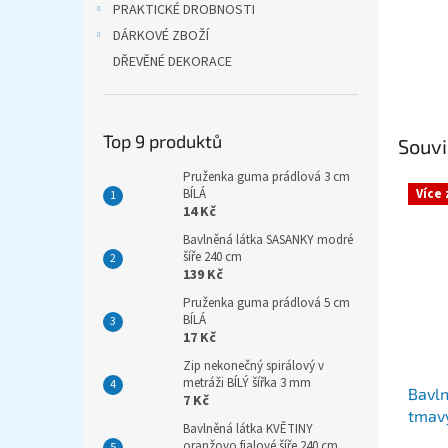
PRAKTICKÉ DROBNOSTI
DÁRKOVÉ ZBOŽÍ
DŘEVĚNÉ DEKORACE
Top 9 produktů
Souvi
Pruženka guma prádlová 3 cm
BÍLÁ
Více
14 Kč
Bavlněná látka SASANKY modré
šíře 240 cm
139 Kč
Pruženka guma prádlová 5 cm
BÍLÁ
17 Kč
Zip nekonečný spirálový v
metráži BÍLÝ šířka 3 mm
Bavln
7 Kč
tmavý
Bavlněná látka KVĚTINY
oranžovo fialové šíře 240 cm