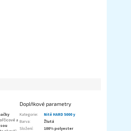
Doplňkové parametry
načky
Kategorie
:
Nitě HARD 5000 y
hořčicové a
Barva
:
Žlutá
jsou
Složení
:
100% polyester