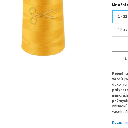
Množste
1 - 11
12 a v
Pevné t
yardů
js
dekorac
polyest
mimořád
průmysl
výsledků 
vašeho ši
Detailní 