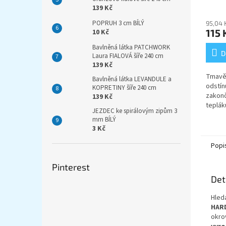
139 Kč
POPRUH 3 cm BÍLÝ
95,04 
115 
10 Kč
Bavlněná látka PATCHWORK
D
Laura FIALOVÁ šíře 240 cm
139 Kč
Tmavě 
Bavlněná látka LEVANDULE a
odstín
KOPRETINY šíře 240 cm
zakonč
139 Kč
teplák
JEZDEC ke spirálovým zipům 3
pro ši
mm BÍLÝ
rozzáří
3 Kč
Popi
Pinterest
Det
Hledá
HAR
okro