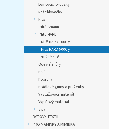
n
Lemovací proužky
e
Nažehlovačky
l
Nitě
Nitě Amann
Nitě HARD
Nitě HARD 1000 y
Nitě HARD 5000 y
Pružné nitě
Oděvní šňůry
Plsť
Popruhy
Prádlové gumy a pruženky
Vyztužovací materiál
Výplňový materiál
Zipy
BYTOVÝ TEXTIL
PRO MAMINKY A MIMINKA