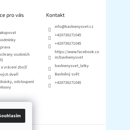
ce pro vás
Kontakt
info
@
bavlnenysvet.cz
nakupovat
+420736271045
podmínky
+420736271045
oprava
https://www.facebook.co
ochrany osobních
m/bavlnenysvet
R)
bavlnenysvet_latky
a vrácení zboží
Bavlněný svět
ných dveří
ednávky, odstoupení
+420736271045
mlouvy
Souhlasím