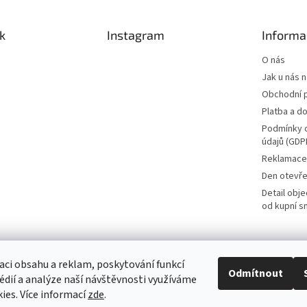
k
Instagram
Informa
O nás
Jak u nás 
Obchodní 
Platba a d
Podmínky 
údajů (GDP
Reklamace 
Den otevře
Detail obj
od kupní s
aci obsahu a reklam, poskytování funkcí
Odmítnout
édií a analýze naší návštěvnosti využíváme
ies. Více informací
zde
.