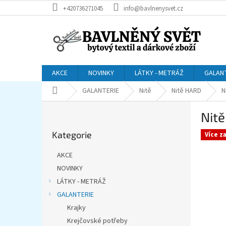
Přejít
+420736271045
info@bavlnenysvet.cz
na
obsah
AKCE
NOVINKY
LÁTKY - METRÁŽ
GALAN
Domů
GALANTERIE
Nitě
Nitě HARD
N
P
Nit
o
Přeskočit
s
Kategorie
kategorie
Více z
t
r
AKCE
a
NOVINKY
n
LÁTKY - METRÁŽ
n
í
GALANTERIE
p
Krajky
a
Krejčovské potřeby