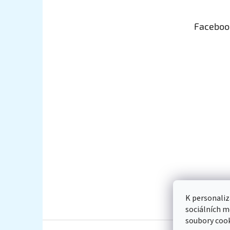
a
t
Faceboo
í
K personaliz
sociálních m
soubory cook