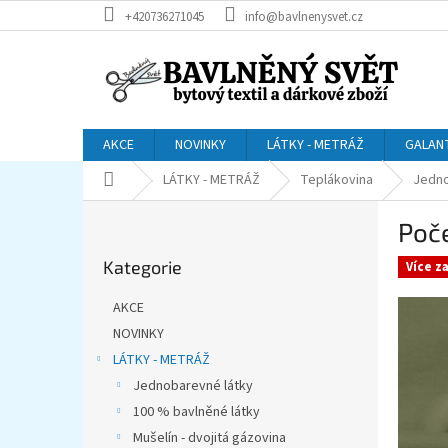
Přejít
+420736271045
info@bavlnenysvet.cz
na
obsah
AKCE
NOVINKY
LÁTKY - METRÁŽ
GALAN
Domů
LÁTKY - METRÁŽ
Teplákovina
Jedno
P
Poče
o
Přeskočit
s
Kategorie
kategorie
Více z
t
r
AKCE
a
NOVINKY
n
LÁTKY - METRÁŽ
n
í
Jednobarevné látky
p
100 % bavlněné látky
a
Mušelín - dvojitá gázovina