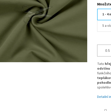
Množste
1 - 4 
5 a ví
Tato
hře
odstínu
funkčního
tepláko
pohodln
spolehliv
Detailní 