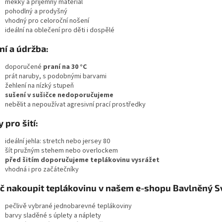
měkký a příjemný materiál
pohodlný a prodyšný
vhodný pro celoroční nošení
ideální na oblečení pro děti i dospělé
ní a údržba:
doporučené
praní na 30 °C
prát naruby, s podobnými barvami
žehlení na nízký stupeň
sušení v sušičce nedoporučujeme
nebělit a nepoužívat agresivní prací prostředky
y pro šití:
ideální jehla: stretch nebo jersey 80
šít pružným stehem nebo overlockem
před šitím doporučujeme teplákovinu vysrážet
vhodná i pro začátečníky
č nakoupit teplákovinu v našem e-shopu Bavlněný S
pečlivě vybrané jednobarevné teplákoviny
barvy sladěné s úplety a náplety