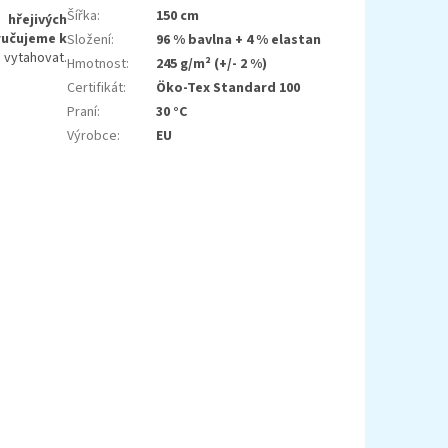
Šířka
:
150 cm
 hřejivých
učujeme k
Složení
:
96 % bavlna + 4 % elastan
u vytahovat.
Hmotnost
:
245 g/m² (+/- 2 %)
Certifikát
:
Öko-Tex Standard 100
Praní
:
30 °C
Výrobce
:
EU