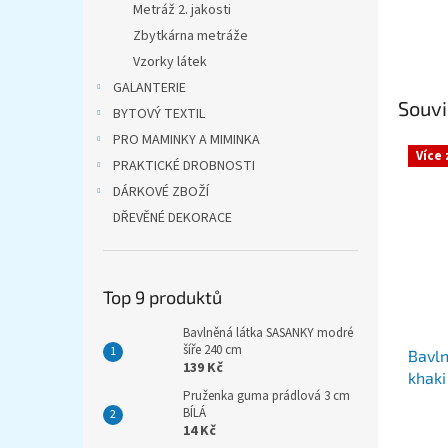
Metráž 2. jakosti
Zbytkárna metráže
Vzorky látek
GALANTERIE
Souvi
BYTOVÝ TEXTIL
PRO MAMINKY A MIMINKA
Více
PRAKTICKÉ DROBNOSTI
DÁRKOVÉ ZBOŽÍ
DŘEVĚNÉ DEKORACE
Top 9 produktů
Bavlněná látka SASANKY modré
šíře 240 cm
Bavl
139 Kč
khaki
Pruženka guma prádlová 3 cm
BÍLÁ
14 Kč