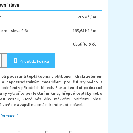
vní sleva
m
215 Kč
/ m
ce m = sleva 9 %
195,65 Kč
/ m
Ušetříte
0 Kč
Přidat do košíku
jivá počesaná teplákovina
v oblíbeném
khaki zeleném
je nepostradatelným materiálem pro šití stylového a
 oblečení v přírodních tónech. Z této
kvalitní počesané
viny
vytvoříte
perfektní mikinu, hřejivé tepláky nebo
ou vestu
, které vás díky měkkému vnitřnímu vlasu
ě zahřeje a zajistí maximální komfort při nošení.
informace