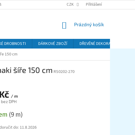
BA A DOPRAVA
PODMÍNKY OCHRANY OSOBNÍCH ÚDAJŮ (GDPR)
CZK
Přihlášení
REKL
NÁKUPNÍ
Prázdný košík
KOŠÍK
KÉ DROBNOSTI
DÁRKOVÉ ZBOŽÍ
DŘEVĚNÉ DEKORACE
KO
íře 150 cm
aki šíře 150 cm
RS0202-270
 Kč
/ m
č bez DPH
dem
(9 m)
oručit do:
11.8.2026