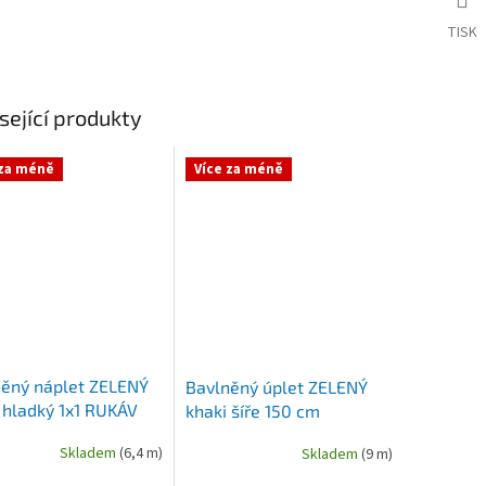
TISK
sející produkty
 za méně
Více za méně
něný náplet ZELENÝ
Bavlněný úplet ZELENÝ
 hladký 1x1 RUKÁV
khaki šíře 150 cm
Skladem
(6,4 m)
Skladem
(9 m)