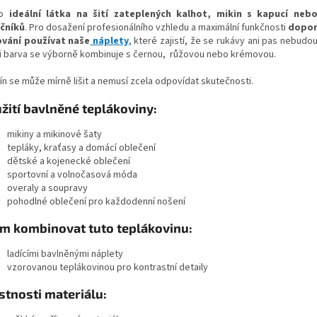
to
ideální látka na šití zateplených kalhot, mikin s kapucí nebo
čníků
. Pro dosažení profesionálního vzhledu a maximální funkčnosti
dopor
vání používat naše
náplety
, které zajistí, že se rukávy ani pas nebudo
i barva se výborně kombinuje s černou, růžovou nebo krémovou.
ín se může mírně lišit a nemusí zcela odpovídat skutečnosti.
žití bavlněné teplákoviny:
mikiny a mikinové šaty
tepláky, kraťasy a domácí oblečení
dětské a kojenecké oblečení
sportovní a volnočasová móda
overaly a soupravy
pohodlné oblečení pro každodenní nošení
ím kombinovat tuto teplákovinu:
ladícími bavlněnými náplety
vzorovanou teplákovinou pro kontrastní detaily
stnosti materiálu: