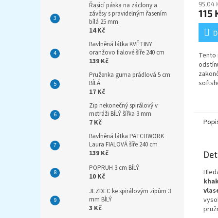
95,04 
Řasicí páska na záclony a
115 
závěsy s pravidelným řasením
bílá 25 mm
14 Kč
D
Bavlněná látka KVĚTINY
oranžovo fialové šíře 240 cm
Tento 
139 Kč
odstín
zakonč
Pruženka guma prádlová 5 cm
softsh
BÍLÁ
17 Kč
mikin,
malá i
Zip nekonečný spirálový v
přírodě
metráži BÍLÝ šířka 3 mm
Popi
7 Kč
Bavlněná látka PATCHWORK
Laura FIALOVÁ šíře 240 cm
139 Kč
Det
POPRUH 3 cm BÍLÝ
Hled
10 Kč
khak
vla
JEZDEC ke spirálovým zipům 3
vyso
mm BÍLÝ
3 Kč
pruž