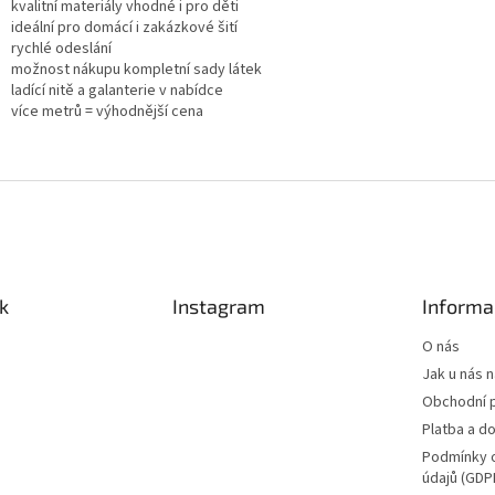
kvalitní materiály vhodné i pro děti
ideální pro domácí i zakázkové šití
rychlé odeslání
možnost nákupu kompletní sady látek
ladící nitě a galanterie v nabídce
více metrů = výhodnější cena
k
Instagram
Informa
O nás
Jak u nás 
Obchodní 
Platba a d
Podmínky 
údajů (GDP