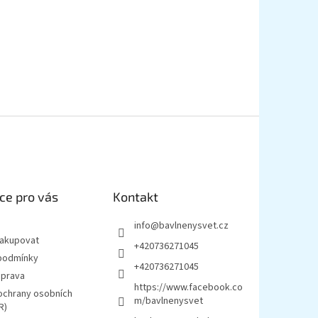
ce pro vás
Kontakt
info
@
bavlnenysvet.cz
nakupovat
+420736271045
podmínky
+420736271045
oprava
https://www.facebook.co
ochrany osobních
m/bavlnenysvet
R)