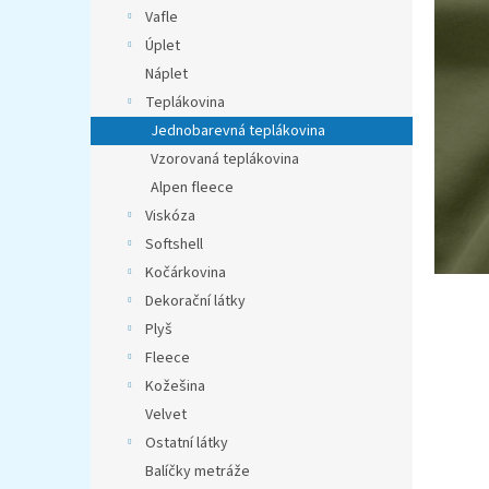
n
Vafle
e
Úplet
l
Náplet
Teplákovina
Jednobarevná teplákovina
Vzorovaná teplákovina
Alpen fleece
Viskóza
Softshell
Kočárkovina
Dekorační látky
Plyš
Fleece
Kožešina
Velvet
Ostatní látky
Balíčky metráže