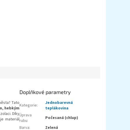
Doplňkové parametry
města? Tato
Jednobarevná
Kategorie
:
ým, hebkým
teplákovina
zolaci. Díky
Úprava
Počesaná (chlup)
je materiál
rubu
:
Barva
:
Zelená