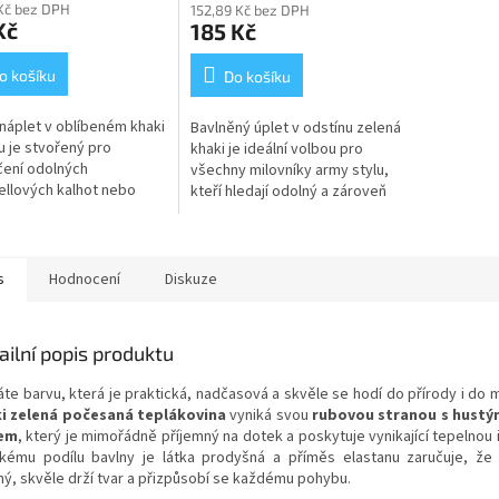
Kč bez DPH
152,89 Kč bez DPH
Kč
185 Kč
o košíku
Do košíku
náplet v oblíbeném khaki
Bavlněný úplet v odstínu zelená
u je stvořený pro
khaki je ideální volbou pro
ení odolných
všechny milovníky army stylu,
ellových kalhot nebo
kteří hledají odolný a zároveň
 které jsou určené pro
pohodlný materiál s vysokou
 velká dobrodružství v
pružností. Díky příměsi...
. Díky své...
s
Hodnocení
Diskuze
ailní popis produktu
áte barvu, která je praktická, nadčasová a skvěle se hodí do přírody i do 
i zelená počesaná teplákovina
vyniká svou
rubovou stranou s hust
sem
, který je mimořádně příjemný na dotek a poskytuje vynikající tepelnou i
kému podílu bavlny je látka prodyšná a příměs elastanu zaručuje, že 
ný, skvěle drží tvar a přizpůsobí se každému pohybu.