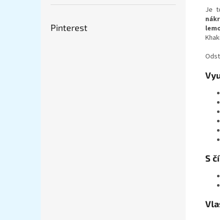
Je 
nákr
Pinterest
lemo
Khak
Odst
Vyu
S č
Vla