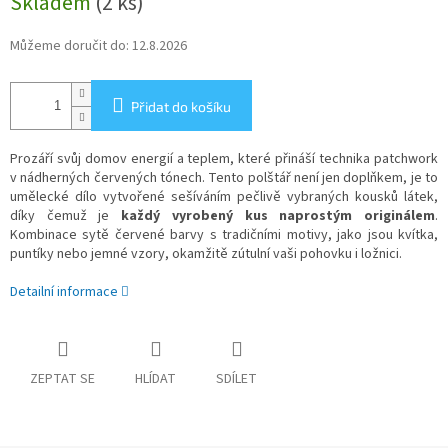
Skladem
(2 ks)
cena:
Můžeme doručit do:
12.8.2026
Přidat do košíku
Prozáří svůj domov energií a teplem, které přináší technika patchwork
v nádherných červených tónech. Tento polštář není jen doplňkem, je to
umělecké dílo vytvořené sešíváním pečlivě vybraných kousků látek,
díky čemuž je
každý vyrobený kus naprostým originálem
.
Kombinace sytě červené barvy s tradičními motivy, jako jsou kvítka,
puntíky nebo jemné vzory, okamžitě zútulní vaši pohovku i ložnici.
Detailní informace
ZEPTAT SE
HLÍDAT
SDÍLET