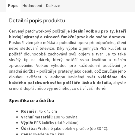
Popis
Hodnocení
Diskuze
Detailní popis produktu
Červený patchworkový polštář je
ideální volbou pro ty, kteří
hledají výrazný a zároveň funkční prvek do svého domova
.
Poslouží vám jako měkká a pohodlná opora při odpočinku, čtení
nebo sledování televize. Díky výplni z jemných PES kuliček si
polštář dlouhodobě zachovává svůj objem a tvar. Je to také
skvělý tip na dárek, který potěší svou kvalitou a ručním
zpracováním. Velkou výhodou pro každodenní používání je
snadná údržba – polštář je pratelný jako celek, což zaručuje jeho
dlouhou svěžest. V e-shopu Bavlněný svět
vkládáme do
každého patchworkového polštáře lásku k detailu,
abyste
si mohli dopřát něco výjimečného, co oživí váš interiér.
Specifikace a údržba
Rozměr:
45 x 45 cm
Vrchní materiál:
100 % bavlna.
Výplň:
PES kuličky (duté vlákno).
Údržba:
Pratelné jako celek v pračce (do 30 °C).
Cena:
Uvedena za 1 kus.