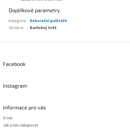
Doplňkové parametry
Kategorie
:
Dekorační polštáře
Výrobce
:
Bavlněný Svět
Z
á
p
a
Facebook
t
í
Instagram
Informace pro vás
O nás
Jak u nás nakupovat