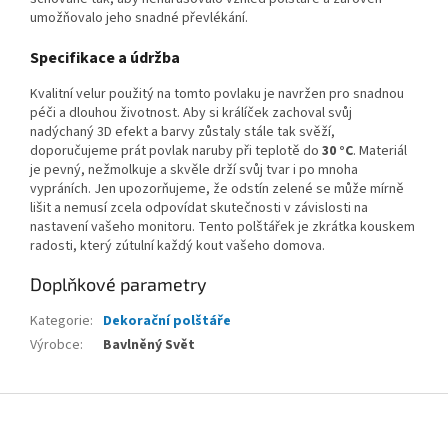
umožňovalo jeho snadné převlékání.
Specifikace a údržba
Kvalitní velur použitý na tomto povlaku je navržen pro snadnou
péči a dlouhou životnost. Aby si králíček zachoval svůj
nadýchaný 3D efekt a barvy zůstaly stále tak svěží,
doporučujeme prát povlak naruby při teplotě do
30 °C
. Materiál
je pevný, nežmolkuje a skvěle drží svůj tvar i po mnoha
vypráních. Jen upozorňujeme, že odstín zelené se může mírně
lišit a nemusí zcela odpovídat skutečnosti v závislosti na
nastavení vašeho monitoru. Tento polštářek je zkrátka kouskem
radosti, který zútulní každý kout vašeho domova.
Doplňkové parametry
Kategorie
:
Dekorační polštáře
Výrobce
:
Bavlněný Svět
Z
á
p