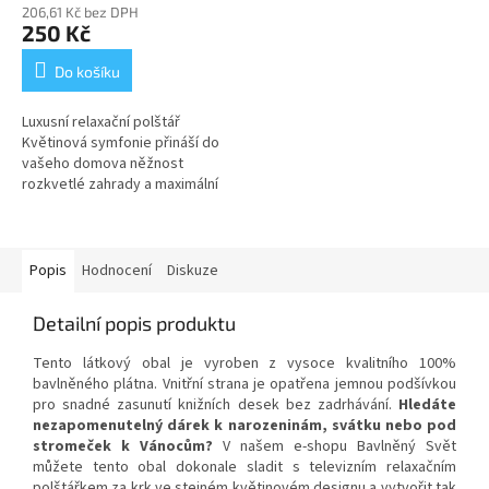
206,61 Kč bez DPH
250 Kč
Do košíku
Luxusní relaxační polštář
Květinová symfonie přináší do
vašeho domova něžnost
rozkvetlé zahrady a maximální
pohodlí. Tento ergonomický
polštář ve tvaru kosti s
romantickým...
Popis
Hodnocení
Diskuze
Detailní popis produktu
Tento látkový obal je vyroben z vysoce kvalitního 100%
bavlněného plátna. Vnitřní strana je opatřena jemnou podšívkou
pro snadné zasunutí knižních desek bez zadrhávání.
Hledáte
nezapomenutelný dárek k narozeninám, svátku nebo pod
stromeček k Vánocům?
V našem e-shopu Bavlněný Svět
můžete tento obal dokonale sladit s televizním relaxačním
polštářkem za krk ve stejném květinovém designu a vytvořit tak