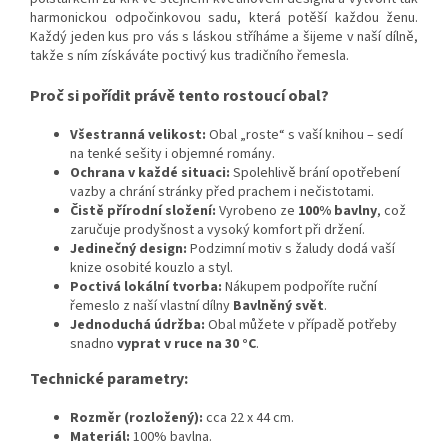
harmonickou odpočinkovou sadu, která potěší každou ženu.
Každý jeden kus pro vás s láskou stříháme a šijeme v naší dílně,
takže s ním získáváte poctivý kus tradičního řemesla.
Proč si pořídit právě tento rostoucí obal?
Všestranná velikost:
Obal „roste“ s vaší knihou – sedí
na tenké sešity i objemné romány.
Ochrana v každé situaci:
Spolehlivě brání opotřebení
vazby a chrání stránky před prachem i nečistotami.
Čistě přírodní složení:
Vyrobeno ze
100% bavlny
, což
zaručuje prodyšnost a vysoký komfort při držení.
Jedinečný design:
Podzimní motiv s žaludy dodá vaší
knize osobité kouzlo a styl.
Poctivá lokální tvorba:
Nákupem podpoříte ruční
řemeslo z naší vlastní dílny
Bavlněný svět
.
Jednoduchá údržba:
Obal můžete v případě potřeby
snadno
vyprat v ruce na 30 °C
.
Technické parametry:
Rozměr (rozložený):
cca 22 x 44 cm.
Materiál:
100% bavlna.