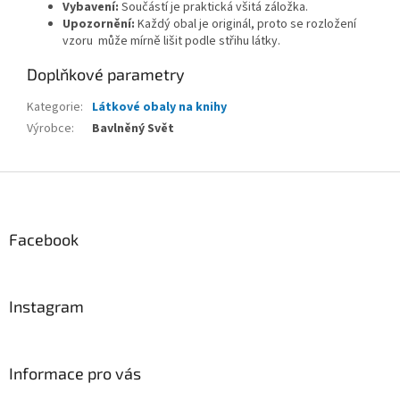
Vybavení:
Součástí je praktická všitá záložka.
Upozornění:
Každý obal je originál, proto se rozložení
vzoru může mírně lišit podle střihu látky.
Doplňkové parametry
Kategorie
:
Látkové obaly na knihy
Výrobce
:
Bavlněný Svět
Z
á
p
a
Facebook
t
í
Instagram
Informace pro vás