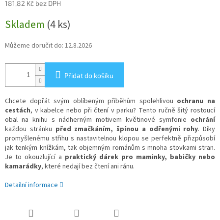
181,82 Kč bez DPH
Měrná
Skladem
(4 ks)
cena:
Můžeme doručit do:
12.8.2026
Přidat do košíku
Chcete dopřát svým oblíbeným příběhům spolehlivou
ochranu na
cestách
, v kabelce nebo při čtení v parku? Tento ručně šitý rostoucí
obal na knihu s nádherným motivem květinové symfonie
ochrání
každou stránku
před zmačkáním, špínou a odřenými rohy
. Díky
promyšlenému střihu s nastavitelnou klopou se perfektně přizpůsobí
jak tenkým knížkám, tak objemným románům s mnoha stovkami stran.
Je to okouzlující a
praktický dárek pro maminky, babičky nebo
kamarádky
, které nedají bez čtení ani ránu.
Detailní informace