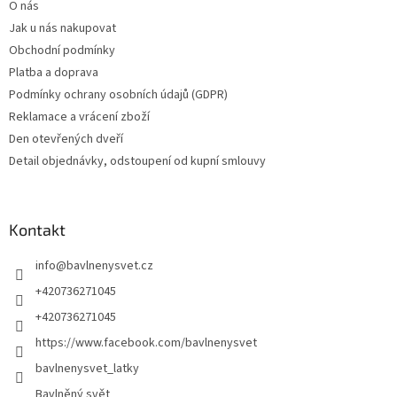
O nás
Jak u nás nakupovat
Obchodní podmínky
Platba a doprava
Podmínky ochrany osobních údajů (GDPR)
Reklamace a vrácení zboží
Den otevřených dveří
Detail objednávky, odstoupení od kupní smlouvy
Kontakt
info
@
bavlnenysvet.cz
+420736271045
+420736271045
https://www.facebook.com/bavlnenysvet
bavlnenysvet_latky
Bavlněný svět