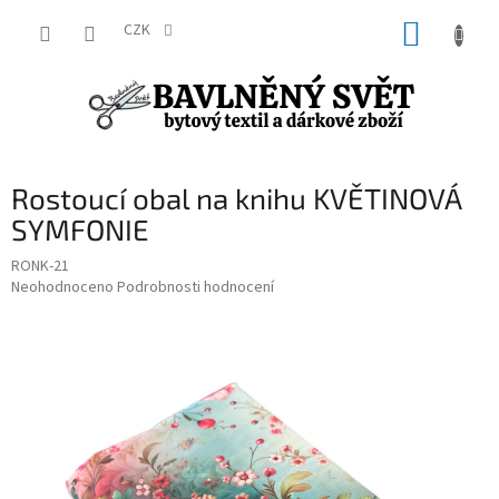
Přejít
NÁKUP
na
CZK
obsah
KOŠÍK
Rostoucí obal na knihu KVĚTINOVÁ
SYMFONIE
RONK-21
Průměrné
Neohodnoceno
Podrobnosti hodnocení
hodnocení
produktu
je
0,0
z
5
hvězdiček.