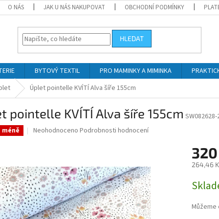
O NÁS
JAK U NÁS NAKUPOVAT
OBCHODNÍ PODMÍNKY
PLAT
HLEDAT
TERIE
BYTOVÝ TEXTIL
PRO MAMINKY A MIMINKA
PRAKTIC
plet
Úplet pointelle KVÍTÍ Alva šíře 155cm
t pointelle KVÍTÍ Alva šíře 155cm
SW082628-
Průměrné
Neohodnoceno
Podrobnosti hodnocení
a méně
hodnocení
produktu
320
je
264,46 K
0,0
z
Měrná
Skla
5
cena:
hvězdiček.
Můžeme d