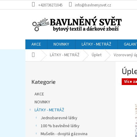
Přejít
+420736271045
info@bavlnenysvet.cz
na
obsah
AKCE
NOVINKY
LÁTKY - METRÁŽ
GALAN
Domů
LÁTKY - METRÁŽ
Úplet
Vzorovaný ú
P
Úple
o
Přeskočit
s
Kategorie
kategorie
Více z
t
r
AKCE
a
NOVINKY
n
LÁTKY - METRÁŽ
n
í
Jednobarevné látky
p
100 % bavlněné látky
a
Mušelín - dvojitá gázovina