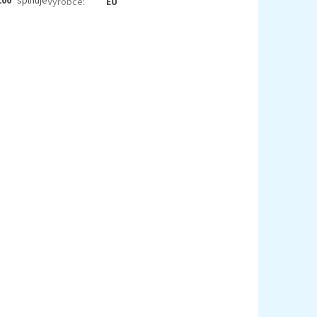
100
splňuje
Výrobce
:
EU