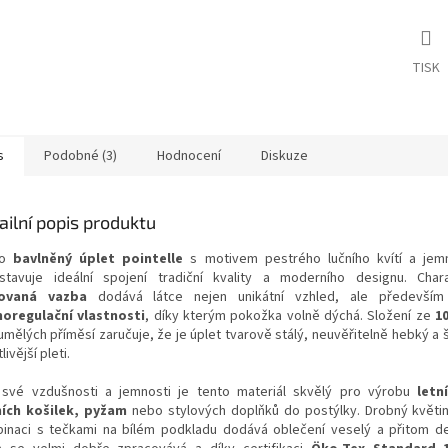
TISK
s
Podobné (3)
Hodnocení
Diskuze
ailní popis produktu
to
bavlněný úplet pointelle
s motivem pestrého lučního kvítí a jem
stavuje ideální spojení tradiční kvality a moderního designu. Chara
kovaná vazba
dodává látce nejen unikátní vzhled, ale předevší
oregulační vlastnosti
, díky kterým pokožka volně dýchá. Složení ze
1
mělých příměsí zaručuje, že je úplet tvarově stálý, neuvěřitelně hebký a š
livější pleti.
 své vzdušnosti a jemnosti je tento materiál skvělý pro výrobu
letn
ích košilek, pyžam
nebo stylových doplňků do postýlky. Drobný květi
inaci s tečkami na bílém podkladu dodává oblečení veselý a přitom de