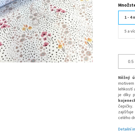
Množste
1 - 4 
5 a v
Něžný ú
motivem
lehkostí
je díky 
kojenec
čepičky.
zajišťuj
celého d
Detailní 