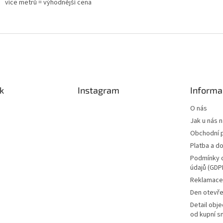
více metrů = výhodnější cena
k
Instagram
Informa
O nás
Jak u nás 
Obchodní 
Platba a d
Podmínky 
údajů (GDP
Reklamace 
Den otevře
Detail obj
od kupní s