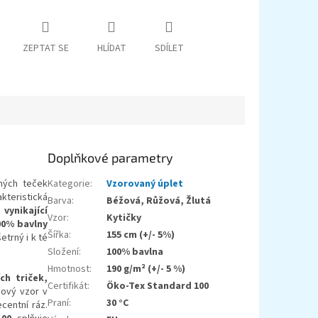
ZEPTAT SE
HLÍDAT
SDÍLET
Doplňkové parametry
ných teček
Kategorie
:
Vzorovaný úplet
kteristická
Barva
:
Béžová, Růžová, Žlutá
m
vynikající
Vzor
:
Kytičky
00% bavlny
Šířka
:
155 cm (+/- 5%)
etrný i k té
Složení
:
100% bavlna
Hmotnost
:
190 g/m² (+/- 5 %)
ích triček,
Certifikát
:
Öko-Tex Standard 100
nový vzor v
Praní
:
30 °C
centní ráz.