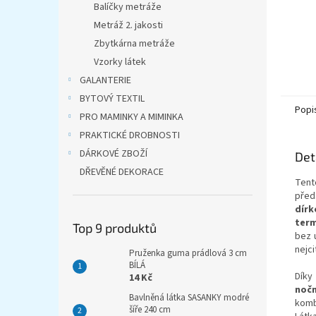
Balíčky metráže
Metráž 2. jakosti
Zbytkárna metráže
Vzorky látek
GALANTERIE
BYTOVÝ TEXTIL
Popi
PRO MAMINKY A MIMINKA
PRAKTICKÉ DROBNOSTI
DÁRKOVÉ ZBOŽÍ
Det
DŘEVĚNÉ DEKORACE
Ten
před
dír
term
Top 9 produktů
bez u
nejcit
Pruženka guma prádlová 3 cm
BÍLÁ
Díky
14 Kč
nočn
Bavlněná látka SASANKY modré
komb
šíře 240 cm