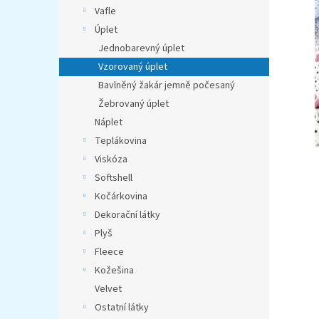
n
Vafle
e
Úplet
l
Jednobarevný úplet
Vzorovaný úplet
Bavlněný žakár jemně počesaný
Žebrovaný úplet
Náplet
Teplákovina
Viskóza
Softshell
Kočárkovina
Dekorační látky
Plyš
Fleece
Kožešina
Velvet
Ostatní látky