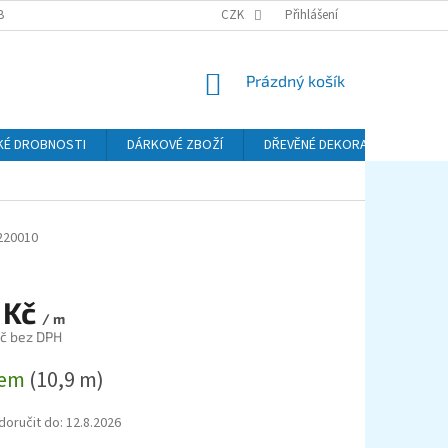
BA A DOPRAVA
PODMÍNKY OCHRANY OSOBNÍCH ÚDAJŮ (GDPR)
CZK
Přihlášení
REKL
NÁKUPNÍ
Prázdný košík
KOŠÍK
KÉ DROBNOSTI
DÁRKOVÉ ZBOŽÍ
DŘEVĚNÉ DEKORACE
KO
220010
 Kč
/ m
č bez DPH
dem
(10,9 m)
oručit do:
12.8.2026