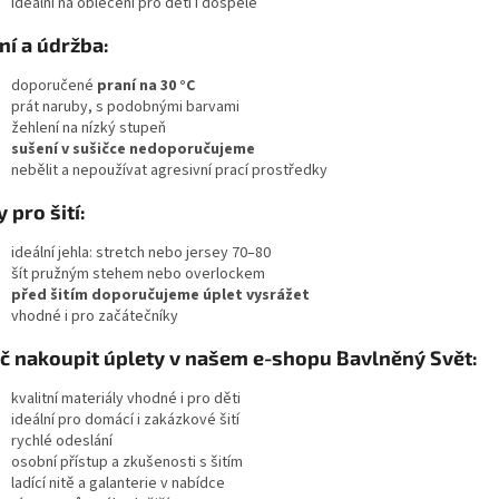
ideální na oblečení pro děti i dospělé
ní a údržba:
doporučené
praní na 30 °C
prát naruby, s podobnými barvami
žehlení na nízký stupeň
sušení v sušičce nedoporučujeme
nebělit a nepoužívat agresivní prací prostředky
y pro šití:
ideální jehla: stretch nebo jersey 70–80
šít pružným stehem nebo overlockem
před šitím doporučujeme úplet vysrážet
vhodné i pro začátečníky
č nakoupit úplety v našem e-shopu Bavlněný Svět:
kvalitní materiály vhodné i pro děti
ideální pro domácí i zakázkové šití
rychlé odeslání
osobní přístup a zkušenosti s šitím
ladící nitě a galanterie v nabídce