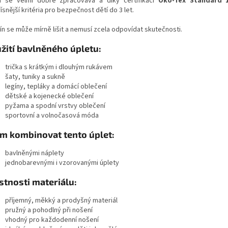
a se velmi dobře zpracovává a díky certifikaci
Öko-Tex Standard 
ísnější kritéria pro bezpečnost dětí do 3 let.
ín se může mírně lišit a nemusí zcela odpovídat skutečnosti.
žití bavlněného úpletu:
trička s krátkým i dlouhým rukávem
šaty, tuniky a sukně
legíny, tepláky a domácí oblečení
dětské a kojenecké oblečení
pyžama a spodní vrstvy oblečení
sportovní a volnočasová móda
ím kombinovat tento úplet:
bavlněnými náplety
jednobarevnými i vzorovanými úplety
stnosti materiálu:
příjemný, měkký a prodyšný materiál
pružný a pohodlný při nošení
vhodný pro každodenní nošení