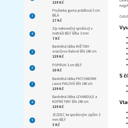
Látk
139 Kč
nejpř
Pruženka guma prádlová 5 cm
BÍLÁ
Odst
17 Kč
Vyu
Zip nekonečný spirálový v
metráži BÍLÝ šířka 3 mm
7 Kč
Bavlněná látka KVĚTINY
oranžovo fialové šíře 240 cm
139 Kč
POPRUH 3 cm BÍLÝ
10 Kč
S č
Bavlněná látka PATCHWORK
Laura FIALOVÁ šíře 240 cm
139 Kč
Bavlněná látka LEVANDULE a
Vla
KOPRETINY šíře 240 cm
139 Kč
JEZDEC ke spirálovým zipům 3
mm BÍLÝ
3 Kč