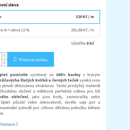
vní sleva
m
320 Kč
/ m
íce m = sleva 12 %
281,60 Kč
/ m
Ušetříte
0 Kč
Přidat do košíku
plet pointelle
vyrobený ze
100% bavlny
s hravým
růžovýcha žlutých kvítků a černých teček
vyniká svou
 a jemně dírkovanou strukturou. Tento prodyšný materiál
přírodnímu složení a měkkosti perfektní volbou pro šití
kého oblečení
, jako jsou body, zavinovačky nebo
 Úplet působí velmi dekorativně, skvěle saje pot a
e maximální pohodlí pro citlivou dětskou pokožku během
ne.
informace