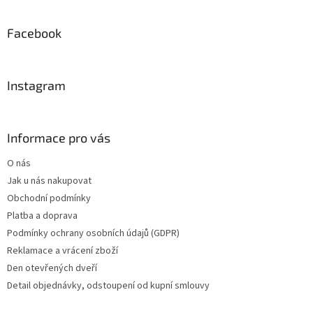
á
p
a
Facebook
t
í
Instagram
Informace pro vás
O nás
Jak u nás nakupovat
Obchodní podmínky
Platba a doprava
Podmínky ochrany osobních údajů (GDPR)
Reklamace a vrácení zboží
Den otevřených dveří
Detail objednávky, odstoupení od kupní smlouvy