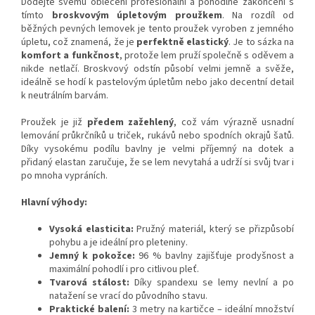
Dodejte svému oblečení profesionální a pohodlné zakončení s
tímto
broskvovým úpletovým proužkem
. Na rozdíl od
běžných pevných lemovek je tento proužek vyroben z jemného
úpletu, což znamená, že je
perfektně elastický
. Je to sázka na
komfort a funkčnost
, protože lem pruží společně s oděvem a
nikde netlačí. Broskvový odstín působí velmi jemně a svěže,
ideálně se hodí k pastelovým úpletům nebo jako decentní detail
k neutrálním barvám.
Proužek je již
předem zažehlený
, což vám výrazně usnadní
lemování průkrčníků u triček, rukávů nebo spodních okrajů šatů.
Díky vysokému podílu bavlny je velmi příjemný na dotek a
přidaný elastan zaručuje, že se lem nevytahá a udrží si svůj tvar i
po mnoha vypráních.
Hlavní výhody:
Vysoká elasticita:
Pružný materiál, který se přizpůsobí
pohybu a je ideální pro pleteniny.
Jemný k pokožce:
96 % bavlny zajišťuje prodyšnost a
maximální pohodlí i pro citlivou pleť.
Tvarová stálost:
Díky spandexu se lemy nevlní a po
natažení se vrací do původního stavu.
Praktické balení:
3 metry na kartičce – ideální množství