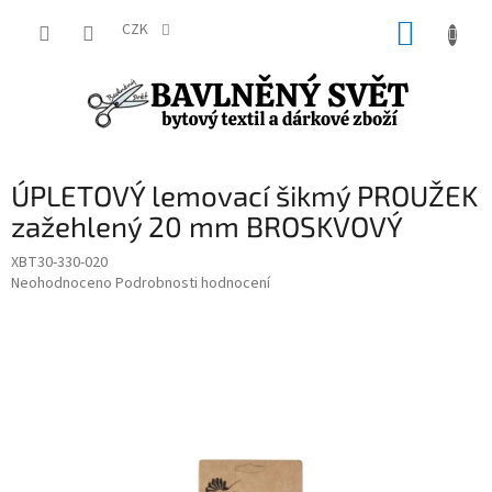
Přejít
NÁKUP
na
CZK
obsah
KOŠÍK
ÚPLETOVÝ lemovací šikmý PROUŽEK
zažehlený 20 mm BROSKVOVÝ
XBT30-330-020
Průměrné
Neohodnoceno
Podrobnosti hodnocení
hodnocení
produktu
je
0,0
z
5
hvězdiček.