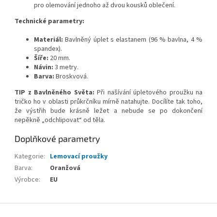
pro olemování jednoho až dvou kousků oblečení.
Technické parametry:
Materiál:
Bavlněný úplet s elastanem (96 % bavlna, 4 %
spandex).
Šíře:
20 mm.
Návin:
3 metry.
Barva:
Broskvová.
TIP z Bavlněného Světa:
Při našívání úpletového proužku na
tričko ho v oblasti průkrčníku mírně natahujte. Docílíte tak toho,
že výstřih bude krásně ležet a nebude se po dokončení
nepěkně „odchlipovat“ od těla.
Doplňkové parametry
Kategorie
:
Lemovací proužky
Barva
:
Oranžová
Výrobce
:
EU
Z