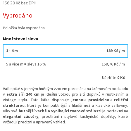
156,20 Kč bez DPH
Měrná
Vyprodáno
cena:
Položka byla vyprodána…
Množstevní sleva
1 - 4 m
189 Kč
/ m
5 a více m = sleva 16 %
158,76 Kč
/ m
Ušetříte
0 Kč
Vafle piké s jemným hnědým vzorem porcelánu na krémovém podkladu
v
extra šíři 240 cm
je ideální volbou pro šití doplňků v rustikálním a
vintage stylu. Tato látka disponuje
jemnou pravidelnou reliéfní
strukturou
, která je kompaktnější a hladší než u klasické vafloviny.
Díky své
hutnější vazbě a vynikající tvarové stálosti
je perfektní na
elegantní zástěry
, prostírání i stylové kuchyňské doplňky, které
vyžadují precizní a upravený vzhled.