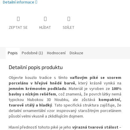
Detailní informace
ZEPTAT SE
HLÍDAT
SDÍLET
Popis
Podobné (1)
Hodnocení
Diskuze
Detailní popis produktu
Objevte kouzlo tradice s tímto
vaflovým piké se vzorem
porcelánu v hřejivé hnědé barvě
, který krásně vyniká na
jemném krémovém podkladu
. Materiál je vyroben ze
100%
bavlny s nízkým reliéfem
, což znamená, že povrch látky nemá
typickou hlubokou 3D hloubku, ale zůstává
kompaktní,
tvarově stálý a hladký
. Tato specifická struktura zajišťuje, že
detailní ornamentální vzor inspirovaný starožitným porcelánem
působí velmi vkusně a zklidňujícím dojmem.
Hlavní předností tohoto piké je jeho
výrazná tvarová stálost
–