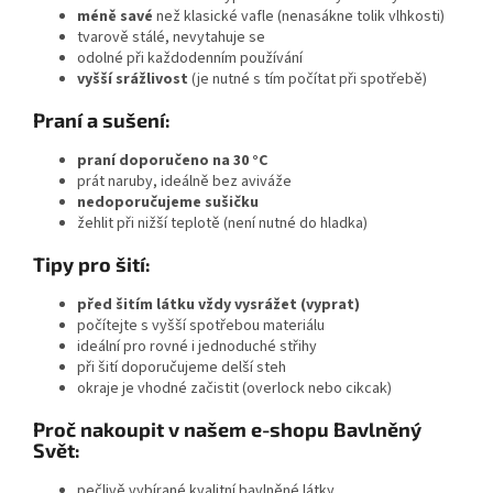
méně savé
než klasické vafle (nenasákne tolik vlhkosti)
tvarově stálé, nevytahuje se
odolné při každodenním používání
vyšší srážlivost
(je nutné s tím počítat při spotřebě)
Praní a sušení:
praní doporučeno na 30 °C
prát naruby, ideálně bez aviváže
nedoporučujeme sušičku
žehlit při nižší teplotě (není nutné do hladka)
Tipy pro šití:
před šitím látku vždy vysrážet (vyprat)
počítejte s vyšší spotřebou materiálu
ideální pro rovné i jednoduché střihy
při šití doporučujeme delší steh
okraje je vhodné začistit (overlock nebo cikcak)
Proč nakoupit v našem e-shopu Bavlněný
Svět:
pečlivě vybírané kvalitní bavlněné látky