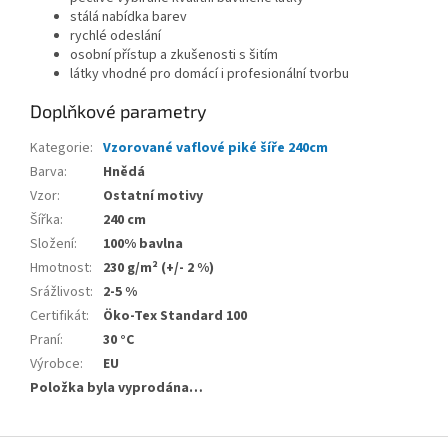
stálá nabídka barev
rychlé odeslání
osobní přístup a zkušenosti s šitím
látky vhodné pro domácí i profesionální tvorbu
Doplňkové parametry
Kategorie
:
Vzorované vaflové piké šíře 240cm
Barva
:
Hnědá
Vzor
:
Ostatní motivy
Šířka
:
240 cm
Složení
:
100% bavlna
Hmotnost
:
230 g/m² (+/- 2 %)
Srážlivost
:
2-5 %
Certifikát
:
Öko-Tex Standard 100
Praní
:
30 °C
Výrobce
:
EU
Položka byla vyprodána…
Z