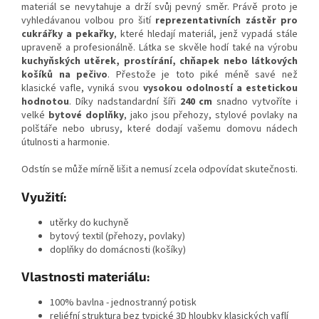
materiál se nevytahuje a drží svůj pevný směr. Právě proto je
vyhledávanou volbou pro šití
reprezentativních zástěr pro
cukrářky a pekařky
, které hledají materiál, jenž vypadá stále
upraveně a profesionálně. Látka se skvěle hodí také na výrobu
kuchyňských utěrek, prostírání, chňapek nebo látkových
košíků na pečivo
. Přestože je toto piké méně savé než
klasické vafle, vyniká svou
vysokou odolností a estetickou
hodnotou
. Díky nadstandardní šíři
240 cm
snadno vytvoříte i
velké
bytové doplňky
, jako jsou přehozy, stylové povlaky na
polštáře nebo ubrusy, které dodají vašemu domovu nádech
útulnosti a harmonie.
Odstín se může mírně lišit a nemusí zcela odpovídat skutečnosti.
Využití:
utěrky do kuchyně
bytový textil (přehozy, povlaky)
doplňky do domácnosti (košíky)
Vlastnosti materiálu:
100% bavlna - jednostranný potisk
reliéfní struktura bez typické 3D hloubky klasických vaflí