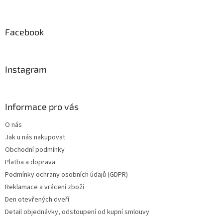
á
p
a
Facebook
t
í
Instagram
Informace pro vás
O nás
Jak u nás nakupovat
Obchodní podmínky
Platba a doprava
Podmínky ochrany osobních údajů (GDPR)
Reklamace a vrácení zboží
Den otevřených dveří
Detail objednávky, odstoupení od kupní smlouvy