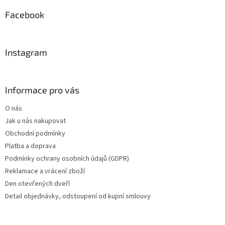
p
a
Facebook
t
í
Instagram
Informace pro vás
O nás
Jak u nás nakupovat
Obchodní podmínky
Platba a doprava
Podmínky ochrany osobních údajů (GDPR)
Reklamace a vrácení zboží
Den otevřených dveří
Detail objednávky, odstoupení od kupní smlouvy