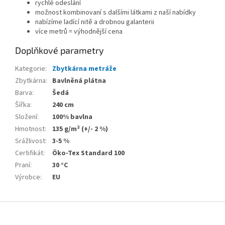
rychlé odeslání
možnost kombinovaní s dalšími látkami z naší nabídky
nabízíme ladící nitě a drobnou galanterii
více metrů = výhodnější cena
Doplňkové parametry
Kategorie
:
Zbytkárna metráže
Zbytkárna
:
Bavlněná plátna
Barva
:
Šedá
Šířka
:
240 cm
Složení
:
100% bavlna
Hmotnost
:
135 g/m² (+/- 2 %)
Srážlivost
:
3-5 %
Certifikát
:
Öko-Tex Standard 100
Praní
:
30 °C
Výrobce
:
EU
Z
á