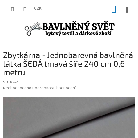
Přejít
NÁKUP
na
CZK
obsah
KOŠÍK
Zbytkárna - Jednobarevná bavlněná
látka ŠEDÁ tmavá šíře 240 cm 0,6
metru
SB182-Z
Průměrné
Neohodnoceno
Podrobnosti hodnocení
hodnocení
produktu
je
0,0
z
5
hvězdiček.