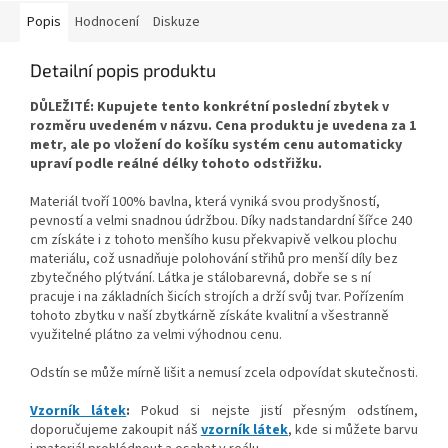
Popis
Hodnocení
Diskuze
Detailní popis produktu
DŮLEŽITÉ: Kupujete tento konkrétní poslední zbytek v
rozměru uvedeném v názvu. Cena produktu je uvedena za 1
metr, ale po vložení do košíku systém cenu automaticky
upraví podle reálné délky tohoto odstřižku.
Materiál tvoří 100% bavlna, která vyniká svou prodyšností,
pevností a velmi snadnou údržbou. Díky nadstandardní šířce 240
cm získáte i z tohoto menšího kusu překvapivě velkou plochu
materiálu, což usnadňuje polohování střihů pro menší díly bez
zbytečného plýtvání. Látka je stálobarevná, dobře se s ní
pracuje i na základních šicích strojích a drží svůj tvar. Pořízením
tohoto zbytku v naší zbytkárně získáte kvalitní a všestranně
využitelné plátno za velmi výhodnou cenu.
Odstín se může mírně lišit a nemusí zcela odpovídat skutečnosti.
Vzorník látek
:
Pokud si nejste jistí přesným odstínem,
doporučujeme zakoupit náš
vzorník látek
, kde si můžete barvu