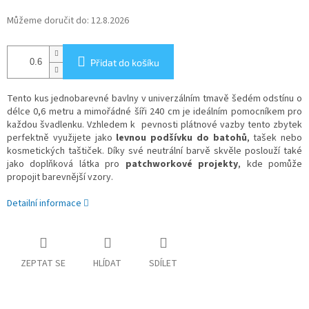
Můžeme doručit do:
12.8.2026
Přidat do košíku
Tento kus jednobarevné bavlny v univerzálním tmavě šedém odstínu o
délce 0,6 metru a mimořádné šíři 240 cm je ideálním pomocníkem pro
každou švadlenku. Vzhledem k pevnosti plátnové vazby tento zbytek
perfektně využijete jako
levnou podšívku do batohů
, tašek nebo
kosmetických taštiček. Díky své neutrální barvě skvěle poslouží také
jako doplňková látka pro
patchworkové projekty
, kde pomůže
propojit barevnější vzory.
Detailní informace
ZEPTAT SE
HLÍDAT
SDÍLET