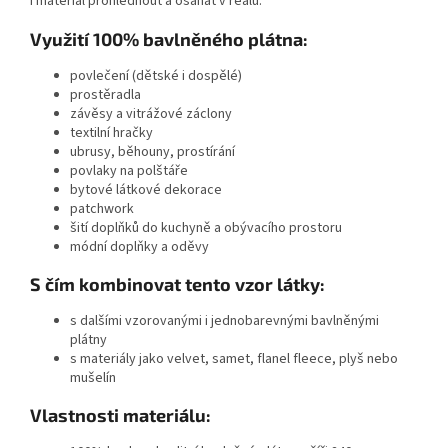
i materiál prohlédnout a osahat v reálu.
Využití 100% bavlněného plátna:
povlečení (dětské i dospělé)
prostěradla
závěsy a vitrážové záclony
textilní hračky
ubrusy, běhouny, prostírání
povlaky na polštáře
bytové
látkové dekorace
patchwork
šití doplňků do kuchyně a obývacího prostoru
módní doplňky a oděvy
S čím kombinovat tento vzor látky:
s dalšími vzorovanými i jednobarevnými bavlněnými
plátny
s materiály jako velvet, samet, flanel fleece, plyš nebo
mušelín
Vlastnosti materiálu: