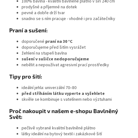
100% bavlna - kvalitní bavlněné plátno v šíři 240 cm
prodyšné a příjemné na dotek
pevné a dobře drží tvar
snadno se s ním pracuje - vhodné i pro začátečníky
Praní a sušení:
doporučené
praní na 30 °C
doporučujeme před šitím vysrážet
žehlení na stupeň bavlna
sušení v sušičce nedoporučujeme
nebělit a nepoužívat
agresivní prací prostředky
Tipy pro šití:
ideální jehla: univerzální 70–80
před stříháním látku vyperte a vyžehlete
skvěle se kombinuje s vatelínem nebo výztuhami
Proč nakoupit v našem e-shopu Bavlněný
Svět:
pečlivě vybrané kvalitní bavlněné plátno
látky ideální na bytový textil i zakázkové šití