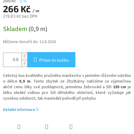
280 Kč
–5 %
266 Kč
/ m
219,83 Kč bez DPH
Měrná
Skladem
(0,9 m)
cena:
Můžeme doručit do:
12.8.2026
Přidat do košíku
Celistvý kus kvalitního pružného manšestru v jemném růžovém odstínu
o délce
0,9 m
. Tento zbytek ze Zbytkárny nabízíme za výjimečnou
akční cenu. Díky své poddajnosti, jemnému žebrování a šíři
155 cm
je
látka ideální volbou pro šití dětského oblečení, které vyžaduje jak
vysokou odolnost, tak maximální pohodlí při pohybu.
Detailní informace