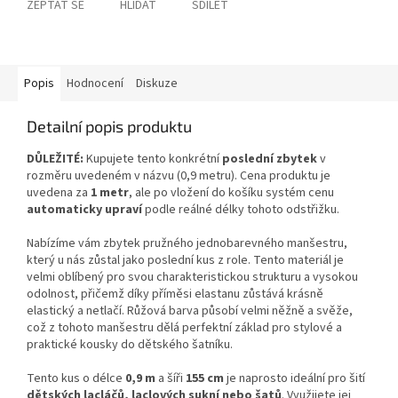
ZEPTAT SE
HLÍDAT
SDÍLET
Popis
Hodnocení
Diskuze
Detailní popis produktu
DŮLEŽITÉ:
Kupujete tento konkrétní
poslední zbytek
v
rozměru uvedeném v názvu (0,9 metru). Cena produktu je
uvedena za
1 metr
, ale po vložení do košíku systém cenu
automaticky upraví
podle reálné délky tohoto odstřižku.
Nabízíme vám zbytek pružného jednobarevného manšestru,
který u nás zůstal jako poslední kus z role. Tento materiál je
velmi oblíbený pro svou charakteristickou strukturu a vysokou
odolnost, přičemž díky příměsi elastanu zůstává krásně
elastický a netlačí. Růžová barva působí velmi něžně a svěže,
což z tohoto manšestru dělá perfektní základ pro stylové a
praktické kousky do dětského šatníku.
Tento kus o délce
0,9 m
a šíři
155 cm
je naprosto ideální pro šití
dětských lacláčů, laclových sukní nebo šatů
. Využijete jej