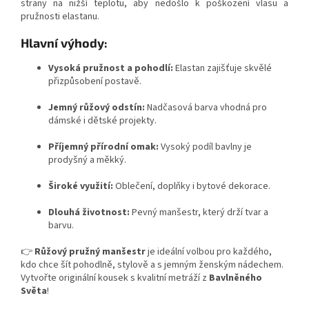
strany na nižší teplotu, aby nedošlo k poškození vlasu a
pružnosti elastanu.
Hlavní výhody:
Vysoká pružnost a pohodlí:
Elastan zajišťuje skvělé
přizpůsobení postavě.
Jemný růžový odstín:
Nadčasová barva vhodná pro
dámské i dětské projekty.
Příjemný přírodní omak:
Vysoký podíl bavlny je
prodyšný a měkký.
Široké využití:
Oblečení, doplňky i bytové dekorace.
Dlouhá životnost:
Pevný manšestr, který drží tvar a
barvu.
👉
Růžový pružný manšestr
je ideální volbou pro každého,
kdo chce šít pohodlně, stylově a s jemným ženským nádechem.
Vytvořte originální kousek s kvalitní metráží z
Bavlněného
Světa
!