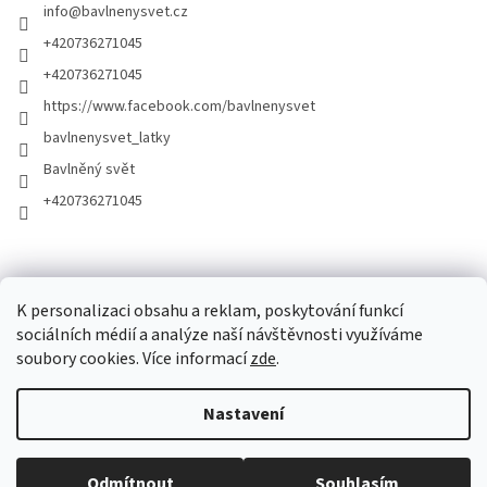
info
@
bavlnenysvet.cz
+420736271045
+420736271045
https://www.facebook.com/bavlnenysvet
bavlnenysvet_latky
Bavlněný svět
+420736271045
K personalizaci obsahu a reklam, poskytování funkcí
sociálních médií a analýze naší návštěvnosti využíváme
soubory cookies. Více informací
zde
.
Vytvořil Shoptet
Nastavení
Copyright 2026
Bavlněný Svět
. Všechna práva vyhrazena.
Upravit
nastavení cookies
Odmítnout
Souhlasím