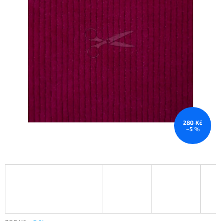
280 Kč
–5 %