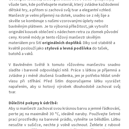
všude tam, kde potřebujete materiál, který zvládne každodenní
dětské hry, a přitom si zachová svůj tvar a elegantní vzhled.
Manšestr je velmi příjemný na dotek, snadno se z něj šije a
skvěle se kombinuje s našimi vzorovanými úplety nebo
bavlněným plátnem. Je to výborná příležitost, jak vytvořit
originální kousek oblečení s nádechem retra za zlomek původní
ceny.
Kromě módy je tento růžový manšestr skvělým
materiálem pro šití
originálních doplňků
.
Díky své stabilitě a
kvalitě poslouží jako
stylová a levná podšívka
do tašek,
batohů a vaků.
V Bavlněném Světě k tomuto růžovému manšestru snadno
sladíte i barevně odpovídající nitě. Práce s látkou je příjemná a
zvládne ji i méně zkušená švadlenka, jen je potřeba hlídat směr
vlasu při stříhání. Před šitím doporučujeme látku vysrážet
napařením, aby si hotový výrobek dlouhodobě zachoval svůj
tvar.
Důležité pokyny k údržbě:
Aby si manšestr zachoval svou krásnou barvu a jemné řádkování,
perte jej na maximálně 30 °C, ideálně naruby. Používejte šetrné
prací prostředky na barevné prádlo, vyhněte se bělidlům. Látku
nesušte v sušičce, nechte ji volně uschnout. Žehlete z rubové