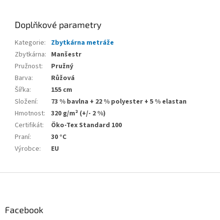
Doplňkové parametry
Kategorie
:
Zbytkárna metráže
Zbytkárna
:
Manšestr
Pružnost
:
Pružný
Barva
:
Růžová
Šířka
:
155 cm
Složení
:
73 % bavlna + 22 % polyester + 5 % elastan
Hmotnost
:
320 g/m² (+/- 2 %)
Certifikát
:
Öko-Tex Standard 100
Praní
:
30 °C
Výrobce
:
EU
Z
á
p
a
Facebook