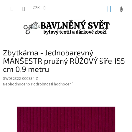
Přejít
NÁKUP
na
CZK
obsah
KOŠÍK
Zbytkárna - Jednobarevný
MANŠESTR pružný RŮŽOVÝ šíře 155
cm 0,9 metru
SW082322-000934-Z
Průměrné
Neohodnoceno
Podrobnosti hodnocení
hodnocení
produktu
je
0,0
z
5
hvězdiček.