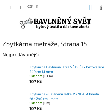
Přejít
NÁKUP
na
CZK
obsah
KOŠÍK
Zbytkárna metráže
, Strana 15
Nejprodávanější
Zbytkárna Bavlněná látka VĚTVIČKY béžové šíře
240 cm 1,1 metru
Skladem
(1,1 m)
107 Kč
Zbytkárna - Bavlněná látka MANDALA hnědá
šíře 240 cm 1 metr
Skladem
(1 m)
107 Kč