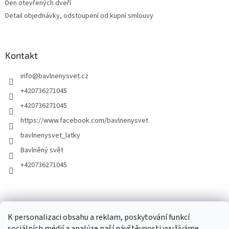
Den otevřených dveří
Detail objednávky, odstoupení od kupní smlouvy
Kontakt
info
@
bavlnenysvet.cz
+420736271045
+420736271045
https://www.facebook.com/bavlnenysvet
bavlnenysvet_latky
Bavlněný svět
+420736271045
K personalizaci obsahu a reklam, poskytování funkcí
sociálních médií a analýze naší návštěvnosti využíváme