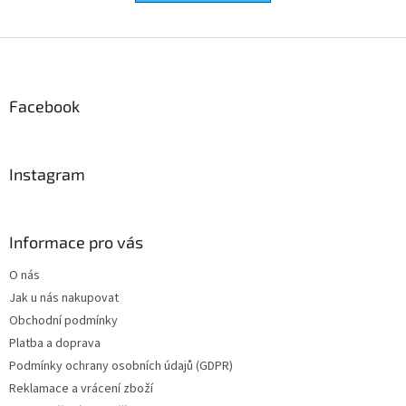
Z
á
p
a
Facebook
t
í
Instagram
Informace pro vás
O nás
Jak u nás nakupovat
Obchodní podmínky
Platba a doprava
Podmínky ochrany osobních údajů (GDPR)
Reklamace a vrácení zboží