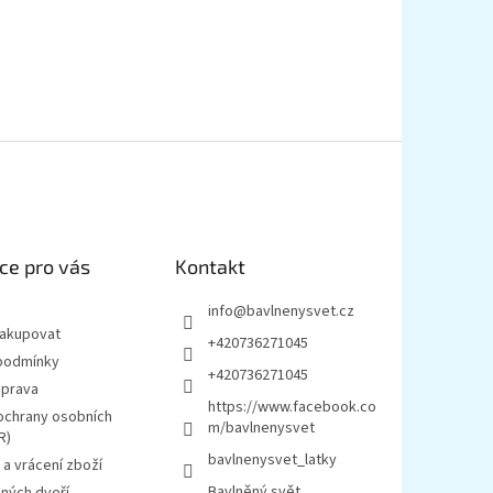
ce pro vás
Kontakt
info
@
bavlnenysvet.cz
nakupovat
+420736271045
podmínky
+420736271045
oprava
https://www.facebook.co
ochrany osobních
m/bavlnenysvet
R)
bavlnenysvet_latky
a vrácení zboží
Bavlněný svět
ných dveří