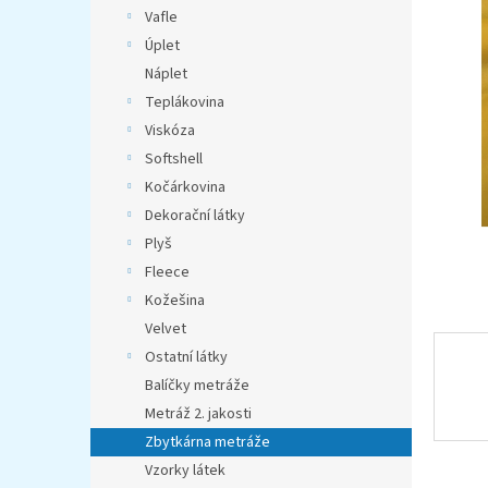
n
Vafle
e
Úplet
l
Náplet
Teplákovina
Viskóza
Softshell
Kočárkovina
Dekorační látky
Plyš
Fleece
Kožešina
Velvet
Ostatní látky
Balíčky metráže
Metráž 2. jakosti
Zbytkárna metráže
Vzorky látek