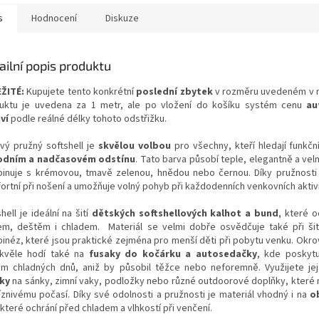
s
Hodnocení
Diskuze
ailní popis produktu
ŽITÉ:
Kupujete tento konkrétní
poslední zbytek
v rozměru uvedeném v n
uktu je uvedena za 1 metr, ale po vložení do košíku systém cenu
au
ví
podle reálné délky tohoto odstřižku.
vý pružný softshell je
skvělou volbou
pro všechny, kteří hledají funkčn
odním a nadčasovém odstínu
. Tato barva působí teple, elegantně a vel
inuje s krémovou, tmavě zelenou, hnědou nebo černou. Díky pružnosti 
ortní při nošení a umožňuje volný pohyb při každodenních venkovních aktiv
hell je ideální na šití
dětských softshellových kalhot a bund
, které o
em, deštěm i chladem. Materiál se velmi dobře osvědčuje také při šit
inéz, které jsou praktické zejména pro menší děti při pobytu venku. Okrov
kvěle hodí také na
fusaky do kočárku a autosedačky
, kde poskyt
m chladných dnů, aniž by působil těžce nebo neforemně. Využijete je
ky
na sánky, zimní vaky, podložky nebo různé outdoorové doplňky, které 
íznivému počasí. Díky své odolnosti a pružnosti je materiál vhodný i na
o
 které ochrání před chladem a vlhkostí při venčení.