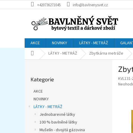
Přejít
+420736271045
info@bavlnenysvet.cz
na
obsah
AKCE
NOVINKY
LÁTKY - METRÁŽ
GALAN
Domů
LÁTKY - METRÁŽ
Zbytkárna metráže
P
Zbyt
o
Přeskočit
s
KVL131-
Kategorie
kategorie
t
Průměr
Neohod
r
hodnoce
AKCE
a
produkt
NOVINKY
je
n
0,0
LÁTKY - METRÁŽ
n
z
í
Jednobarevné látky
5
p
100 % bavlněné látky
hvězdič
a
Mušelín - dvojitá gázovina