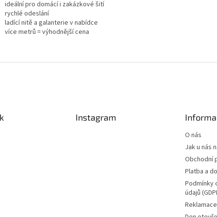
ideální pro domácí i zakázkové šití
rychlé odeslání
ladící nitě a galanterie v nabídce
více metrů = výhodnější cena
k
Instagram
Informa
O nás
Jak u nás 
Obchodní 
Platba a d
Podmínky 
údajů (GDP
Reklamace 
Den otevře