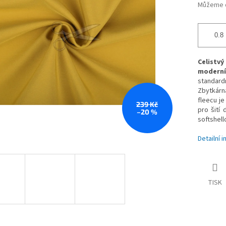
Můžeme d
Celistv
moderní
standard
Zbytkárna
fleecu je
239 Kč
pro šití
–20 %
softshell
Detailní 
TISK