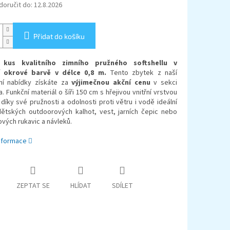
oručit do:
12.8.2026
Přidat do košíku
ý kus kvalitního zimního pružného softshellu v
 okrové barvě v délce 0,8 m.
Tento zbytek z naší
ní nabídky získáte za
výjimečnou akční cenu
v sekci
. Funkční materiál o šíři 150 cm s hřejivou vnitřní vrstvou
 díky své pružnosti a odolnosti proti větru i vodě ideální
 dětských outdoorových kalhot, vest, jarních čepic nebo
ových rukavic a návleků.
informace
ZEPTAT SE
HLÍDAT
SDÍLET