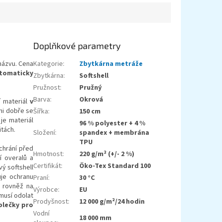
Doplňkové parametry
ázvu. Cena
Kategorie
:
Zbytkárna metráže
tomaticky
Zbytkárna
:
Softshell
Pružnost
:
Pružný
Barva
:
Okrová
í materiál
v
mi dobře se
Šířka
:
150 cm
je materiál
96 % polyester + 4 %
itách.
Složení
:
spandex + membrána
TPU
chrání před
Hmotnost
:
220 g/m² (+/- 2 %)
í overalů a
Certifikát
:
Öko-Tex Standard 100
ý softshell
uje ochranu
Praní
:
30 °C
j rovněž na
Výrobce
:
EU
musí odolat
Prodyšnost
:
12 000 g/m²/24 hodin
blečky pro
Vodní
18 000 mm