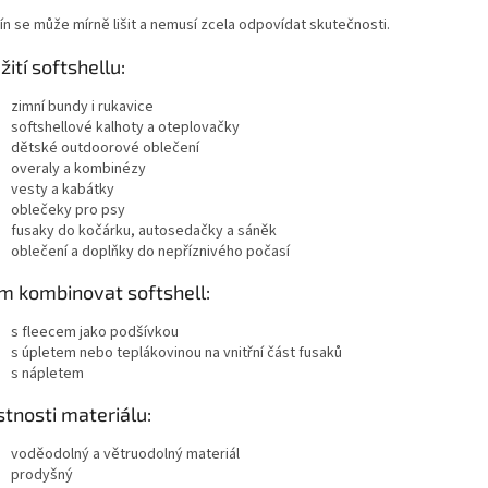
ín se může mírně lišit a nemusí zcela odpovídat skutečnosti.
žití softshellu:
zimní bundy i rukavice
softshellové kalhoty a oteplovačky
dětské outdoorové oblečení
overaly a kombinézy
vesty a kabátky
oblečeky pro psy
fusaky do kočárku, autosedačky a sáněk
oblečení a doplňky do nepříznivého počasí
ím kombinovat softshell:
s fleecem jako podšívkou
s úpletem nebo teplákovinou na vnitřní část fusaků
s nápletem
stnosti materiálu:
voděodolný a větruodolný materiál
prodyšný