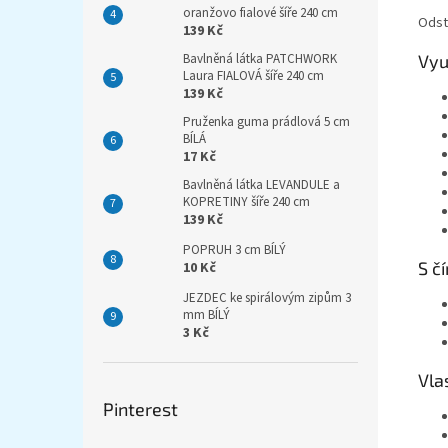
oranžovo fialové šíře 240 cm
Odst
139 Kč
Vyu
Bavlněná látka PATCHWORK
Laura FIALOVÁ šíře 240 cm
139 Kč
Pruženka guma prádlová 5 cm
BÍLÁ
17 Kč
Bavlněná látka LEVANDULE a
KOPRETINY šíře 240 cm
139 Kč
POPRUH 3 cm BÍLÝ
S č
10 Kč
JEZDEC ke spirálovým zipům 3
mm BÍLÝ
3 Kč
Vla
Pinterest