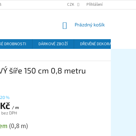
BA A DOPRAVA
PODMÍNKY OCHRANY OSOBNÍCH ÚDAJŮ (GDPR)
CZK
Přihlášení
REKL
NÁKUPNÍ
Prázdný košík
KOŠÍK
KÉ DROBNOSTI
DÁRKOVÉ ZBOŽÍ
DŘEVĚNÉ DEKORACE
KO
Ý šíře 150 cm 0,8 metru
20 %
 Kč
/ m
č bez DPH
dem
(0,8 m)