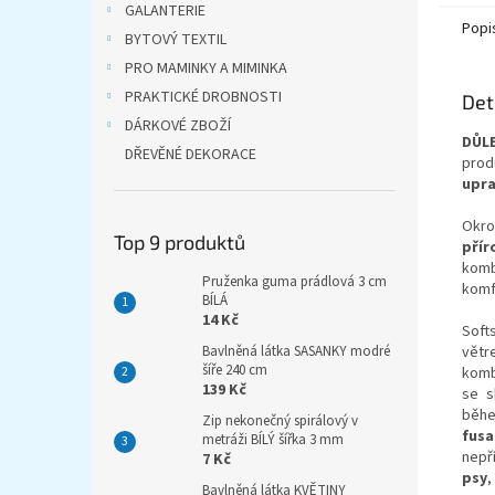
GALANTERIE
Popi
BYTOVÝ TEXTIL
PRO MAMINKY A MIMINKA
PRAKTICKÉ DROBNOSTI
Det
DÁRKOVÉ ZBOŽÍ
DŮLE
DŘEVĚNÉ DEKORACE
prod
upra
Okro
Top 9 produktů
přír
komb
Pruženka guma prádlová 3 cm
komf
BÍLÁ
14 Kč
Softs
větr
Bavlněná látka SASANKY modré
šíře 240 cm
komb
139 Kč
se s
běhe
Zip nekonečný spirálový v
fusa
metráži BÍLÝ šířka 3 mm
nepř
7 Kč
psy
,
Bavlněná látka KVĚTINY