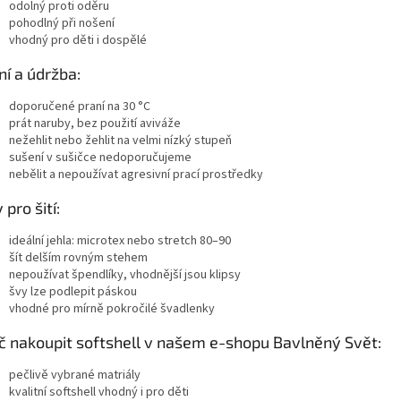
odolný proti oděru
pohodlný při nošení
vhodný pro děti i dospělé
ní a údržba:
doporučené praní na 30 °C
prát naruby, bez použití aviváže
nežehlit nebo žehlit na velmi nízký stupeň
sušení v sušičce nedoporučujeme
nebělit a nepoužívat agresivní prací prostředky
 pro šití:
ideální jehla: microtex nebo stretch 80–90
šít delším rovným stehem
nepoužívat špendlíky, vhodnější jsou klipsy
švy lze podlepit páskou
vhodné pro mírně pokročilé švadlenky
č nakoupit softshell v našem e-shopu Bavlněný Svět:
pečlivě vybrané matriály
kvalitní softshell vhodný i pro děti