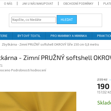
O NÁS
JAK U NÁS NAKUPOVAT
OBCHODNÍ PODMÍNKY
PLAT
HLEDAT
TERIE
BYTOVÝ TEXTIL
PRO MAMINKY A MIMINKA
PRAKTIC
Zbytkárna - Zimní PRUŽNÝ softshell OKROVÝ šíře 150 cm 0,8 metru
kárna - Zimní PRUŽNÝ softshell OKROV
Z1
né
noceno
Podrobnosti hodnocení
ní
u
239 Kč
–
190
157,02 K
Měrná
Skla
ek.
cena: