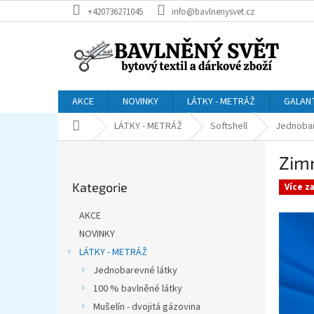
Přejít
+420736271045
info@bavlnenysvet.cz
na
obsah
AKCE
NOVINKY
LÁTKY - METRÁŽ
GALAN
Domů
LÁTKY - METRÁŽ
Softshell
Jednobar
P
Zimn
o
Přeskočit
s
Kategorie
kategorie
Více z
t
r
AKCE
a
NOVINKY
n
LÁTKY - METRÁŽ
n
í
Jednobarevné látky
p
100 % bavlněné látky
a
Mušelín - dvojitá gázovina