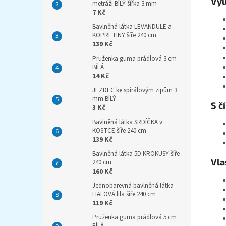
Vyu
metráži BÍLÝ šířka 3 mm
7 Kč
Bavlněná látka LEVANDULE a
KOPRETINY šíře 240 cm
139 Kč
Pruženka guma prádlová 3 cm
BÍLÁ
14 Kč
JEZDEC ke spirálovým zipům 3
mm BÍLÝ
S č
3 Kč
Bavlněná látka SRDÍČKA v
KOSTCE šíře 240 cm
139 Kč
Bavlněná látka 5D KROKUSY šíře
Vla
240 cm
160 Kč
Jednobarevná bavlněná látka
FIALOVÁ lila šíře 240 cm
119 Kč
Pruženka guma prádlová 5 cm