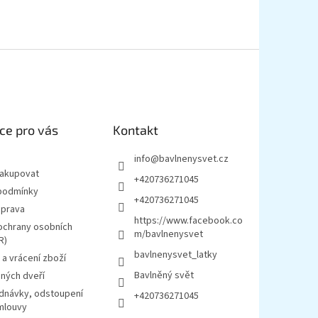
ce pro vás
Kontakt
info
@
bavlnenysvet.cz
nakupovat
+420736271045
podmínky
+420736271045
oprava
https://www.facebook.co
ochrany osobních
m/bavlnenysvet
R)
bavlnenysvet_latky
a vrácení zboží
Bavlněný svět
ných dveří
ednávky, odstoupení
+420736271045
mlouvy