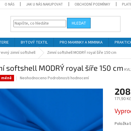
O NÁS
JAK U NÁS NAKUPOVAT
OBCHODNÍ PODMÍNKY
PLAT
HLEDAT
TERIE
BYTOVÝ TEXTIL
PRO MAMINKY A MIMINKA
PRAKTIC
evný zimní softshell
Zimní softshell MODRÝ royal šíře 150 cm
í softshell MODRÝ royal šíře 150 cm
KVL
Průměrné
Neohodnoceno
Podrobnosti hodnocení
a méně
hodnocení
produktu
208
je
171,90 K
0,0
z
Měrná
Vypro
5
cena:
hvězdiček.
Položka 