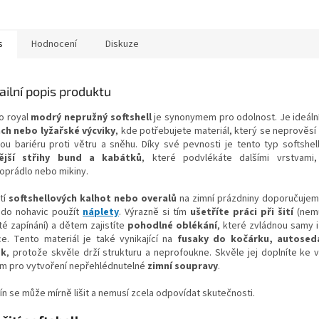
s
Hodnocení
Diskuze
ailní popis produktu
o royal
modrý nepružný softshell
je synonymem pro odolnost. Je ideáln
ch nebo lyžařské výcviky
, kde potřebujete materiál, který se neprověsí
ou bariéru proti větru a sněhu. Díky své pevnosti je tento typ softshe
nější střihy bund a kabátků
, které podvlékáte dalšími vrstvami,
oprádlo nebo mikiny.
ití
softshellových kalhot nebo overalů
na zimní prázdniny doporučujem
 do nohavic použít
náplety
. Výrazně si tím
ušetříte práci při šití
(nemu
té zapínání) a dětem zajistíte
pohodlné oblékání
, které zvládnou samy i
ce. Tento materiál je také vynikající na
fusaky do kočárku, autosed
ěk
, protože skvěle drží strukturu a neprofoukne. Skvěle jej doplníte ke
ám pro vytvoření nepřehlédnutelné
zimní soupravy
.
ín se může mírně lišit a nemusí zcela odpovídat skutečnosti.