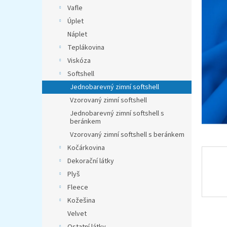
n
Vafle
e
Úplet
l
Náplet
Teplákovina
Viskóza
Softshell
Jednobarevný zimní softshell
Vzorovaný zimní softshell
Jednobarevný zimní softshell s
beránkem
Vzorovaný zimní softshell s beránkem
Kočárkovina
Dekorační látky
Plyš
Fleece
Kožešina
Velvet