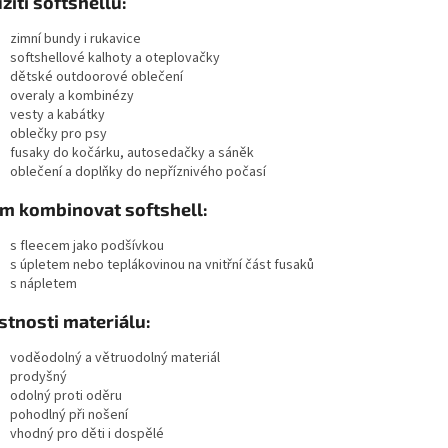
žití softshellu:
zimní bundy i rukavice
softshellové kalhoty a oteplovačky
dětské outdoorové oblečení
overaly a kombinézy
vesty a kabátky
oblečky pro psy
fusaky do kočárku, autosedačky a sáněk
oblečení a doplňky do nepříznivého počasí
ím kombinovat softshell:
s fleecem jako podšívkou
s úpletem nebo teplákovinou na vnitřní část fusaků
s nápletem
stnosti materiálu:
voděodolný a větruodolný materiál
prodyšný
odolný proti oděru
pohodlný při nošení
vhodný pro děti i dospělé