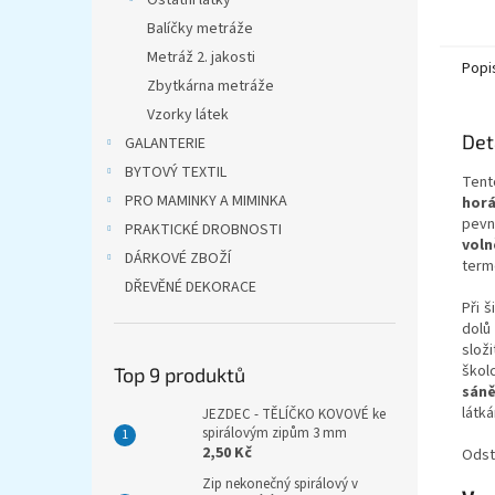
Ostatní látky
Balíčky metráže
Metráž 2. jakosti
Popi
Zbytkárna metráže
Vzorky látek
Det
GALANTERIE
BYTOVÝ TEXTIL
Tent
PRO MAMINKY A MIMINKA
horá
pevn
PRAKTICKÉ DROBNOSTI
vol
DÁRKOVÉ ZBOŽÍ
term
DŘEVĚNÉ DEKORACE
Při š
dolů
složi
škol
Top 9 produktů
sán
látk
JEZDEC - TĚLÍČKO KOVOVÉ ke
spirálovým zipům 3 mm
2,50 Kč
Odst
Zip nekonečný spirálový v