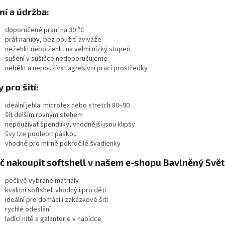
ní a údržba:
doporučené praní na 30 °C
prát naruby, bez použití aviváže
nežehlit nebo žehlit na velmi nízký stupeň
sušení v sušičce nedoporučujeme
nebělit a nepoužívat agresivní prací prostředky
y pro šití:
ideální jehla: microtex nebo stretch 80–90
šít delším rovným stehem
nepoužívat špendlíky, vhodnější jsou klipsy
švy lze podlepit páskou
vhodné pro mírně pokročilé švadlenky
č nakoupit softshell v našem e-shopu Bavlněný Svět
pečlivě vybrané matriály
kvalitní softshell vhodný i pro děti
ideální pro domácí i zakázkové šití
rychlé odeslání
ladící nitě a galanterie v nabídce