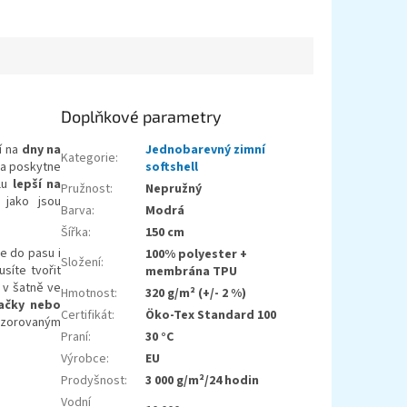
Doplňkové parametry
í na
dny na
Jednobarevný zimní
Kategorie
:
 a poskytne
softshell
llu
lepší na
Pružnost
:
Nepružný
 jako jsou
Barva
:
Modrá
Šířka
:
150 cm
e do pasu i
100% polyester +
Složení
:
síte tvořit
membrána TPU
 v šatně ve
Hmotnost
:
320 g/m² (+/- 2 %)
ačky nebo
Certifikát
:
Öko-Tex Standard 100
 vzorovaným
Praní
:
30 °C
Výrobce
:
EU
Prodyšnost
:
3 000 g/m²/24 hodin
Vodní