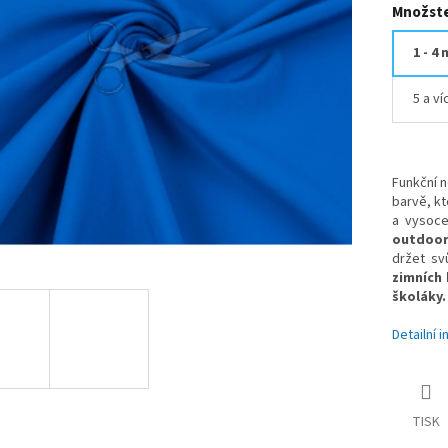
Množste
1 - 4 
5 a v
Funkční n
barvě, kt
a vysoce
outdoor
držet sv
zimních 
školáky.
Detailní 
TISK