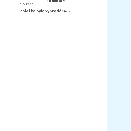
10 000 mm
sloupec
:
Položka byla vyprodána…