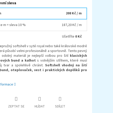
vní sleva
m
208 Kč
/ m
íce m = sleva 10 %
187,20 Kč
/ m
Ušetříte
0 Kč
epružný softshell v syté royal nebo také královské modré
erá působí velmi profesionálně a sportovně. Tento pevný
 odolný materiál je nejlepší volbou pro šití
klasických
ových bund a kalhot
s volnějším střihem, které musí
ůj tvar a spolehlivě chránit.
Softshell vhodný na šití
bund, oteplovaček, vest i praktických doplňků pro
informace
ZEPTAT SE
HLÍDAT
SDÍLET