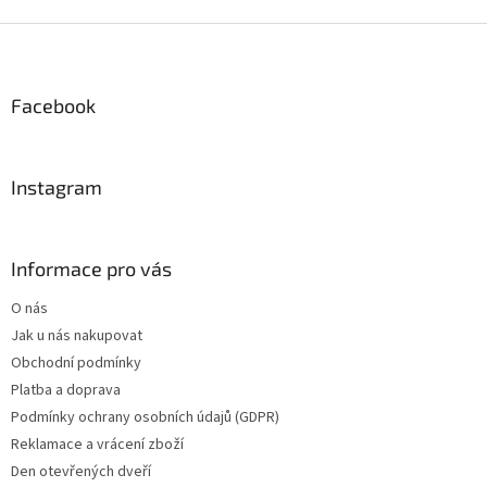
Z
á
p
a
Facebook
t
í
Instagram
Informace pro vás
O nás
Jak u nás nakupovat
Obchodní podmínky
Platba a doprava
Podmínky ochrany osobních údajů (GDPR)
Reklamace a vrácení zboží
Den otevřených dveří