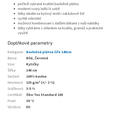
pečlivě vybrané kvalitní bavlněné plátno
moderní vzory ladící k sobě
látky ideální na bytový textil i zakázkové šití
rychlé odeslání
možnost kombinovaní s dalšími látkami z naší nabídky
látky vybíráme s ohledem na kvalitu, gramáž a praktické
využití
Doplňkové parametry
Kategorie
:
Bavlněná plátna šíře 140cm
Barva
:
Bílá, Červená
Vzor
:
Kytičky
Šířka
:
140 cm
Složení
:
100% bavlna
Hmotnost
:
135 g/m² (+/- 2 %)
Srážlivost
:
3-5 %
Certifikát
:
Öko-Tex Standard 100
Praní
:
30 °C
Výrobce
:
EU