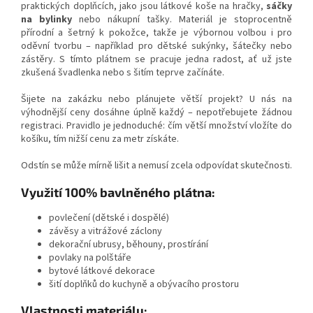
praktických doplňcích, jako jsou látkové koše na hračky,
sáčky
na bylinky
nebo nákupní tašky. Materiál je stoprocentně
přírodní a šetrný k pokožce, takže je výbornou volbou i pro
oděvní tvorbu – například pro dětské sukýnky, šátečky nebo
zástěry. S tímto plátnem se pracuje jedna radost, ať už jste
zkušená švadlenka nebo s šitím teprve začínáte.
Šijete na zakázku nebo plánujete větší projekt? U nás na
výhodnější ceny dosáhne úplně každý – nepotřebujete žádnou
registraci. Pravidlo je jednoduché: čím větší množství vložíte do
košíku, tím nižší cenu za metr získáte.
Odstín se může mírně lišit a nemusí zcela odpovídat skutečnosti.
Využití 100% bavlněného plátna:
povlečení (dětské i dospělé)
závěsy a vitrážové záclony
dekorační ubrusy, běhouny, prostírání
povlaky na polštáře
bytové látkové dekorace
šití doplňků do kuchyně a obývacího prostoru
Vlastnosti materiálu: