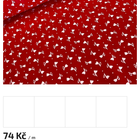
74 Kč
/ m