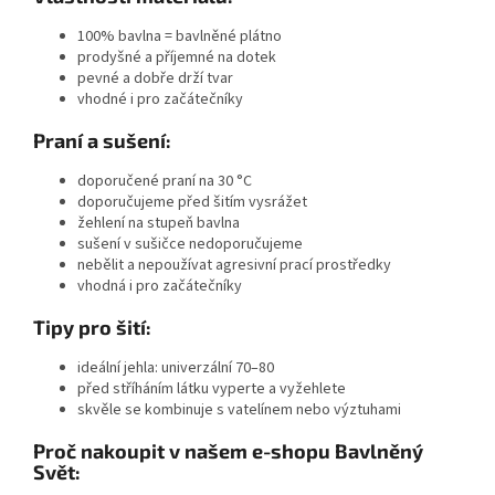
100% bavlna = bavlněné plátno
prodyšné a příjemné na dotek
pevné a dobře drží tvar
vhodné i pro začátečníky
Praní a sušení:
doporučené
praní na 30 °C
doporučujeme
před šitím vysrážet
žehlení na stupeň bavlna
sušení v sušičce nedoporučujeme
nebělit a nepoužívat agresivní prací prostředky
vhodná i pro začátečníky
Tipy pro šití:
ideální jehla:
univerzální 70–80
před stříháním látku vyperte a vyžehlete
skvěle se kombinuje s vatelínem nebo výztuhami
Proč nakoupit v našem e-shopu Bavlněný
Svět: