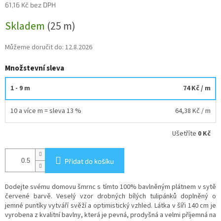
61,16 Kč bez DPH
Měrná
Skladem
(25 m)
cena:
Můžeme doručit do:
12.8.2026
Množstevní sleva
1 - 9 m
74 Kč
/ m
10 a více m = sleva 13 %
64,38 Kč
/ m
Ušetříte
0 Kč
Přidat do košíku
Dodejte svému domovu šmrnc s tímto 100% bavlněným plátnem v sytě
červené barvě. Veselý vzor drobných bílých tulipánků doplněný o
jemné puntíky vytváří svěží a optimistický vzhled. Látka v šíři 140 cm je
vyrobena z kvalitní bavlny, která je pevná, prodyšná a velmi příjemná na