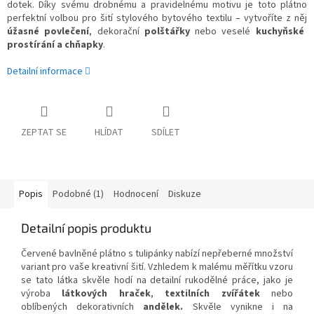
dotek. Díky svému drobnému a pravidelnému motivu je toto plátno
perfektní volbou pro šití stylového bytového textilu – vytvoříte z něj
úžasné povlečení
, dekorační
polštářky
nebo veselé
kuchyňské
prostírání a chňapky
.
Detailní informace
ZEPTAT SE
HLÍDAT
SDÍLET
Popis
Podobné (1)
Hodnocení
Diskuze
Detailní popis produktu
Červené bavlněné plátno s tulipánky nabízí nepřeberné množství
variant pro vaše kreativní šití. Vzhledem k malému měřítku vzoru
se tato látka skvěle hodí na detailní rukodělné práce, jako je
výroba
látkových hraček
,
textilních zvířátek
nebo
oblíbených dekorativních
andělek.
Skvěle vynikne i na