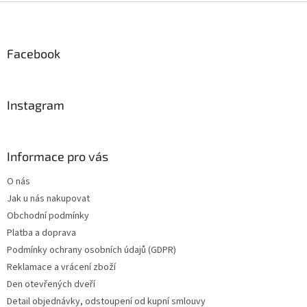
Z
á
p
a
Facebook
t
í
Instagram
Informace pro vás
O nás
Jak u nás nakupovat
Obchodní podmínky
Platba a doprava
Podmínky ochrany osobních údajů (GDPR)
Reklamace a vrácení zboží
Den otevřených dveří
Detail objednávky, odstoupení od kupní smlouvy