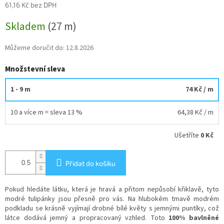
61,16 Kč bez DPH
Měrná
Skladem
(27 m)
cena:
Můžeme doručit do:
12.8.2026
Množstevní sleva
1 - 9 m
74 Kč
/ m
10 a více m = sleva 13 %
64,38 Kč
/ m
Ušetříte
0 Kč
Přidat do košíku
Pokud hledáte látku, která je hravá a přitom nepůsobí křiklavě, tyto
modré tulipánky jsou přesně pro vás. Na hlubokém tmavě modrém
podkladu se krásně vyjímají drobné bílé květy s jemnými puntíky, což
látce dodává jemný a propracovaný vzhled. Toto
100% bavlněné