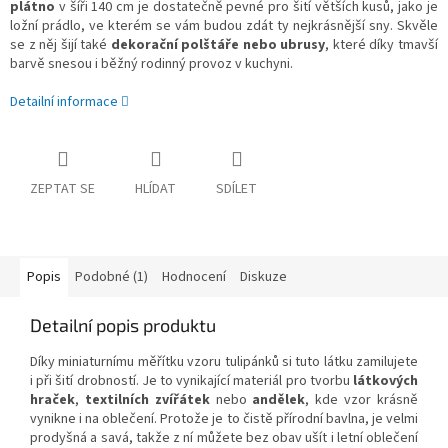
plátno
v šíři 140 cm je dostatečně pevné pro šití větších kusů, jako je
ložní prádlo, ve kterém se vám budou zdát ty nejkrásnější sny. Skvěle
se z něj šijí také
dekorační polštáře nebo ubrusy
, které díky tmavší
barvě snesou i běžný rodinný provoz v kuchyni.
Detailní informace
ZEPTAT SE
HLÍDAT
SDÍLET
Popis
Podobné (1)
Hodnocení
Diskuze
Detailní popis produktu
Díky miniaturnímu měřítku vzoru tulipánků si tuto látku zamilujete
i při šití drobností. Je to vynikající materiál pro tvorbu
látkových
hraček
,
textilních zvířátek
nebo
andělek
, kde vzor krásně
vynikne i na oblečení. Protože je to čistě přírodní bavlna, je velmi
prodyšná a savá, takže z ní můžete bez obav ušít i letní oblečení