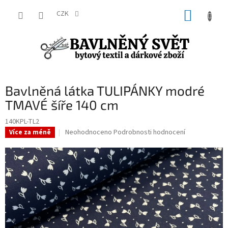
Přejít
NÁKUP
na
CZK
obsah
KOŠÍK
Bavlněná látka TULIPÁNKY modré
TMAVÉ šíře 140 cm
140KPL-TL2
Průměrné
Neohodnoceno
Podrobnosti hodnocení
Více za méně
hodnocení
produktu
je
0,0
z
5
hvězdiček.