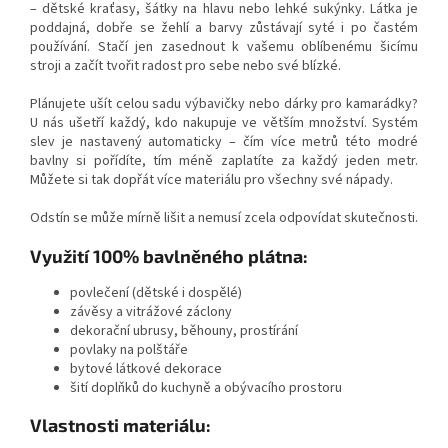
– dětské kraťasy, šátky na hlavu nebo lehké sukýnky. Látka je
poddajná, dobře se žehlí a barvy zůstávají syté i po častém
používání. Stačí jen zasednout k vašemu oblíbenému šicímu
stroji a začít tvořit radost pro sebe nebo své blízké.
Plánujete ušít celou sadu výbavičky nebo dárky pro kamarádky?
U nás ušetří každý, kdo nakupuje ve větším množství. Systém
slev je nastavený automaticky – čím více metrů této modré
bavlny si pořídíte, tím méně zaplatíte za každý jeden metr.
Můžete si tak dopřát více materiálu pro všechny své nápady.
Odstín se může mírně lišit a nemusí zcela odpovídat skutečnosti.
Využití 100% bavlněného plátna:
povlečení (dětské i dospělé)
závěsy a vitrážové záclony
dekorační ubrusy, běhouny, prostírání
povlaky na polštáře
bytové látkové dekorace
šití doplňků do kuchyně a obývacího prostoru
Vlastnosti materiálu: