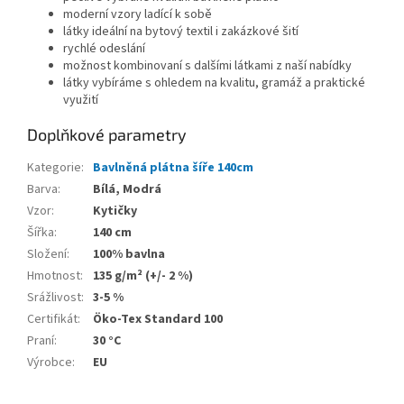
moderní vzory ladící k sobě
látky ideální na bytový textil i zakázkové šití
rychlé odeslání
možnost kombinovaní s dalšími látkami z naší nabídky
látky vybíráme s ohledem na kvalitu, gramáž a praktické
využití
Doplňkové parametry
Kategorie
:
Bavlněná plátna šíře 140cm
Barva
:
Bílá, Modrá
Vzor
:
Kytičky
Šířka
:
140 cm
Složení
:
100% bavlna
Hmotnost
:
135 g/m² (+/- 2 %)
Srážlivost
:
3-5 %
Certifikát
:
Öko-Tex Standard 100
Praní
:
30 °C
Výrobce
:
EU