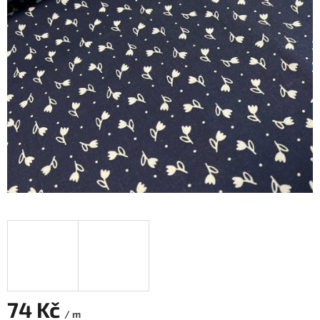
74 Kč
/ m