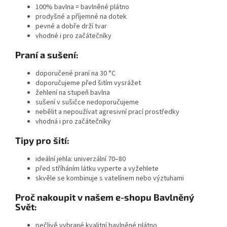
100% bavlna = bavlněné plátno
prodyšné a příjemné na dotek
pevné a dobře drží tvar
vhodné i pro začátečníky
Praní a sušení:
doporučené
praní na 30 °C
doporučujeme
před šitím vysrážet
žehlení na stupeň bavlna
sušení v sušičce nedoporučujeme
nebělit a nepoužívat agresivní prací prostředky
vhodná i pro začátečníky
Tipy pro šití:
ideální jehla:
univerzální 70–80
před stříháním látku vyperte a vyžehlete
skvěle se kombinuje s vatelínem nebo výztuhami
Proč nakoupit v našem e-shopu Bavlněný
Svět:
pečlivě vybrané kvalitní bavlněné plátno