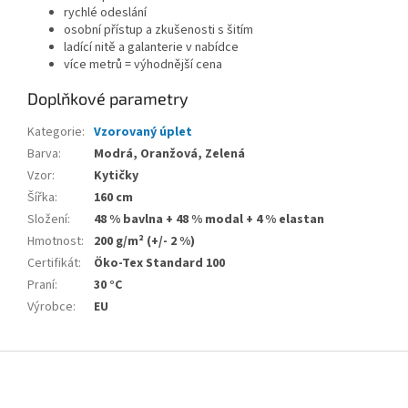
rychlé odeslání
osobní přístup a zkušenosti s šitím
ladící nitě a galanterie v nabídce
více metrů = výhodnější cena
Doplňkové parametry
Kategorie
:
Vzorovaný úplet
Barva
:
Modrá, Oranžová, Zelená
Vzor
:
Kytičky
Šířka
:
160 cm
Složení
:
48 % bavlna + 48 % modal + 4 % elastan
Hmotnost
:
200 g/m² (+/- 2 %)
Certifikát
:
Öko-Tex Standard 100
Praní
:
30 °C
Výrobce
:
EU
Z
á
p