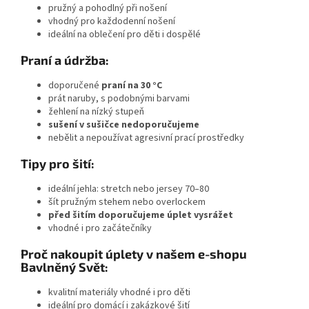
pružný a pohodlný při nošení
vhodný pro každodenní nošení
ideální na oblečení pro děti i dospělé
Praní a údržba:
doporučené
praní na 30 °C
prát naruby, s podobnými barvami
žehlení na nízký stupeň
sušení v sušičce nedoporučujeme
nebělit a nepoužívat agresivní prací prostředky
Tipy pro šití:
ideální jehla: stretch nebo jersey 70–80
šít pružným stehem nebo overlockem
před šitím doporučujeme úplet vysrážet
vhodné i pro začátečníky
Proč nakoupit úplety v našem e-shopu
Bavlněný Svět:
kvalitní materiály vhodné i pro děti
ideální pro domácí i zakázkové šití