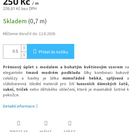
250 Kč
/ m
206,61 Kč bez DPH
Měrná
Skladem
(0,7 m)
cena:
Můžeme doručit do:
12.8.2026
Přidat do košíku
Prémiový úplet s modalem a bohatým květinovým vzorem
na
elegantním
tmavě modrém podkladu
. Díky kombinaci bukové
celulózy a bavlny je látka
mimořádně hebká, splývavá
a
stálobarevná. Ideální materiál pro šití
luxusních dámských šatů,
sukní, triček
nebo dětského oblečení, které je maximálně šetrné k
pokožce.
Detailní informace