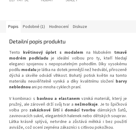
ZEPTAT SE
HLÍDAT
SDÍLET
Popis
Podobné (1)
Hodnocení
Diskuze
Detailní popis produktu
Tento
květinový úplet s modalem
na hlubokém
tmavě
modrém podkladu
je ideální volbou pro ty, kteří hledají
eleganci spojenou s nepopsatelným pohodlím. Díky vysokému
podílu
modalu
je látka na dotek jemnější než hedvábí, přirozeně
dýchá a skvěle odvádí vlhkost. Bohatý potisk květin na tomto
materiálu neuvěřitelně vyniká a díky kvalitnímu složení
barvy
neblednou
ani po mnoha cyklech praní.
V kombinaci s
bavlnou a elastanem
vzniká materiál, který je
pružný, ale zároveň drží svůj tvar a
nežmolkuje
. Je to špičková
volba pro
zakázkové šití i domácí tvorbu
dámských šatů,
zavinovacích sukní, elegantních halenek nebo dětských souprav.
Látka krásně splývá, netvrdne a zůstává měkká i bez použití
aviváže, což ocení zejména zákazníci s citlivou pokožkou.