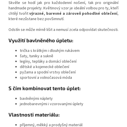
Skvěle se hodí jak pro každodenní nošení, tak pro originální
handmade projekty. Květinový vzor je ideální volbou pro ty, kteří
chtějí tvořit
výrazné, barevné a zároveň pohodlné oblečení
,
které nezůstane bez povšimnutí.
Odstín se může mírně lišit a nemusí zcela odpovídat skutečnosti.
Využití bavlněného úpletu:
trička s krátkým i dlouhým rukávem
šaty, tuniky a sukně
legíny, tepláky a domácí oblečení
dětské a kojenecké oblečení
pyžama a spodní vrstvy oblečení
sportovní a volnočasová móda
S čím kombinovat tento úplet:
bavlněnými náplety
jednobarevnými i vzorovanými úplety
Vlastnosti materiálu:
příjemný, měkký a prodyšný materiál