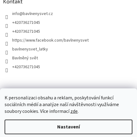
Kontakt
info
@
bavlnenysvet.cz
+420736271045
+420736271045
https://www.facebook.com/bavlnenysvet
bavlnenysvet_latky
Bavlněný svět
+420736271045
K personalizaci obsahu a reklam, poskytování funkcí
sociálních médií a analýze naší návštěvnosti využíváme
soubory cookies. Více informací
zde
.
Vytvořil Shoptet
Nastavení
Copyright 2026
Bavlněný Svět
. Všechna práva vyhrazena.
Upravit