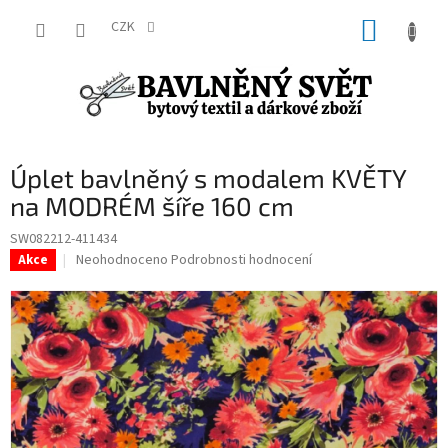
Přejít
NÁKUP
na
CZK
obsah
KOŠÍK
Úplet bavlněný s modalem KVĚTY
na MODRÉM šíře 160 cm
SW082212-411434
Průměrné
Neohodnoceno
Podrobnosti hodnocení
Akce
hodnocení
produktu
je
0,0
z
5
hvězdiček.