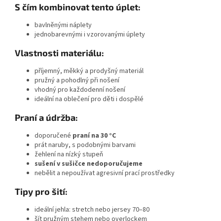
S čím kombinovat tento úplet:
bavlněnými náplety
jednobarevnými i vzorovanými úplety
Vlastnosti materiálu:
příjemný, měkký a prodyšný materiál
pružný a pohodlný při nošení
vhodný pro každodenní nošení
ideální na oblečení pro děti i dospělé
Praní a údržba:
doporučené
praní na 30 °C
prát naruby, s podobnými barvami
žehlení na nízký stupeň
sušení v sušičce nedoporučujeme
nebělit a nepoužívat agresivní prací prostředky
Tipy pro šití:
ideální jehla: stretch nebo jersey 70–80
šít pružným stehem nebo overlockem