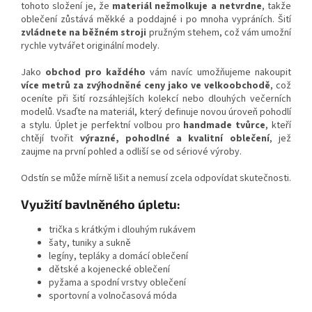
tohoto složení je, že
materiál nežmolkuje a netvrdne
, takže
oblečení zůstává měkké a poddajné i po mnoha vypráních. Šití
zvládnete na běžném stroji
pružným stehem, což vám umožní
rychle vytvářet originální modely.
Jako
obchod pro každého
vám navíc umožňujeme nakoupit
více metrů za zvýhodněné ceny jako ve velkoobchodě
, což
oceníte při šití rozsáhlejších kolekcí nebo dlouhých večerních
modelů. Vsaďte na materiál, který definuje novou úroveň pohodlí
a stylu. Úplet je perfektní volbou pro
handmade tvůrce
, kteří
chtějí tvořit
výrazné, pohodlné a kvalitní oblečení
, jež
zaujme na první pohled a odliší se od sériové výroby.
Odstín se může mírně lišit a nemusí zcela odpovídat skutečnosti.
Využití bavlněného úpletu:
trička s krátkým i dlouhým rukávem
šaty, tuniky a sukně
legíny, tepláky a domácí oblečení
dětské a kojenecké oblečení
pyžama a spodní vrstvy oblečení
sportovní a volnočasová móda