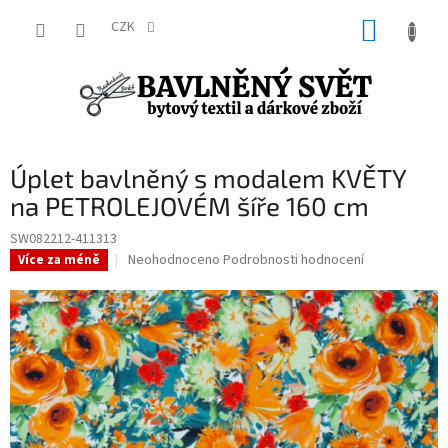
Přejít
NÁKUP
na
CZK
obsah
KOŠÍK
Úplet bavlněný s modalem KVĚTY
na PETROLEJOVÉM šíře 160 cm
SW082212-411313
Průměrné
Neohodnoceno
Podrobnosti hodnocení
Více za méně
hodnocení
produktu
je
0,0
z
5
hvězdiček.