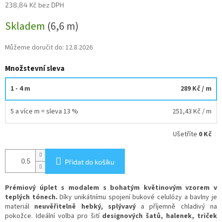
238,84 Kč bez DPH
Měrná
Skladem
(6,6 m)
cena:
Můžeme doručit do:
12.8.2026
Množstevní sleva
1 - 4 m
289 Kč
/ m
5 a více m = sleva 13 %
251,43 Kč
/ m
Ušetříte
0 Kč
Přidat do košíku
Prémiový úplet s modalem
s bohatým květinovým vzorem v
teplých tónech
.
Díky unikátnímu spojení bukové celulózy a bavlny je
materiál
neuvěřitelně hebký, splývavý
a příjemně chladivý na
pokožce. Ideální volba pro šití
designových šatů, halenek, triček