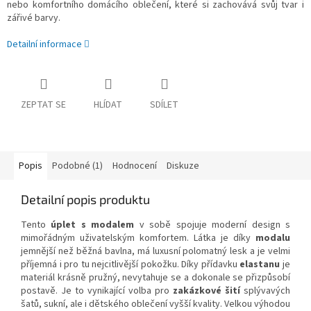
nebo komfortního domácího oblečení, které si zachovává svůj tvar i
zářivé barvy.
Detailní informace
ZEPTAT SE
HLÍDAT
SDÍLET
Popis
Podobné (1)
Hodnocení
Diskuze
Detailní popis produktu
Tento
úplet s modalem
v sobě spojuje moderní design s
mimořádným uživatelským komfortem. Látka je díky
modalu
jemnější než běžná bavlna, má luxusní polomatný lesk a je velmi
příjemná i pro tu nejcitlivější pokožku. Díky přídavku
elastanu
je
materiál krásně pružný, nevytahuje se a dokonale se přizpůsobí
postavě. Je to vynikající volba pro
zakázkové šití
splývavých
šatů, sukní, ale i dětského oblečení vyšší kvality. Velkou výhodou