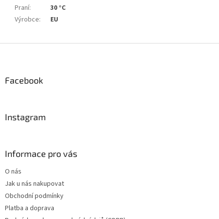
Praní
:
30 °C
Výrobce
:
EU
Z
á
p
a
Facebook
t
í
Instagram
Informace pro vás
O nás
Jak u nás nakupovat
Obchodní podmínky
Platba a doprava