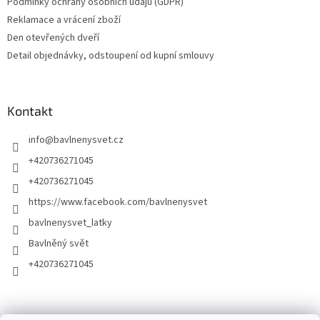
Podmínky ochrany osobních údajů (GDPR)
Reklamace a vrácení zboží
Den otevřených dveří
Detail objednávky, odstoupení od kupní smlouvy
Kontakt
info
@
bavlnenysvet.cz
+420736271045
+420736271045
https://www.facebook.com/bavlnenysvet
bavlnenysvet_latky
Bavlněný svět
+420736271045